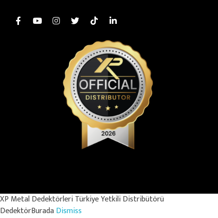
© Copyright 2025 – MİDAS KURUMSAL İÇ VE DIŞ TİCARET SANAYİ
LİMİTED ŞİRKETİ. Her Hakkı Saklıdır.
XP Metal Dedektörleri Türkiye Yetkili Distribütörü
DedektörBurada
Dismiss