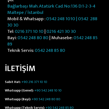
Bağlarbaşı Mah. Atatürk Cad. No:136 D:1-2-3-4
Maltepe / İstanbul
Mobil & Whatsapp :
0542 248 1010 | 0542
288
30 30
Tel:
0216 371 10 10
|
0216 421 30 30
Bayi:
0542 248 80 80
| Muhasebe:
0542 248 85
89
Teknik Servis:
0542 248 85 80
İLETİŞİM
Sabit Hat:
+90 216 371 10 10
Whatsapp (Genel):
+90 542 248 10 10
Whatsapp (Bayi):
+90 542 248 80 80
Whatsapp (Teknik Servis):
+90 542 248 85 80