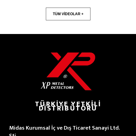
TÜM VİDEOLAR +
TÜRKIYE YETKILI
DISTRIBÜTÖRÜ
Midas Kurumsal İç ve Dış Ticaret Sanayi Ltd.
Şti.