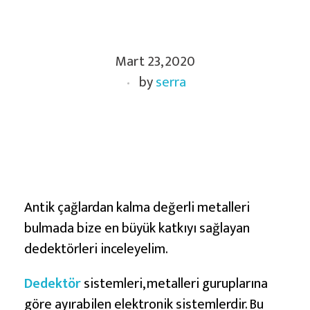
D
Mart 23, 2020
e
by
serra
f
i
n
e
D
e
d
Antik çağlardan kalma değerli metalleri
e
bulmada bize en büyük katkıyı sağlayan
k
dedektörleri inceleyelim.
t
Dedektör
sistemleri, metalleri guruplarına
ö
göre ayırabilen elektronik sistemlerdir. Bu