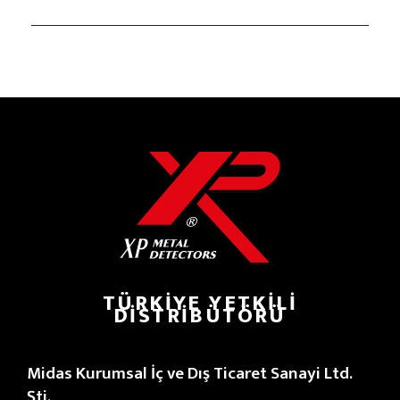
TÜRKIYE YETKILI
DISTRIBÜTÖRÜ
Midas Kurumsal İç ve Dış Ticaret Sanayi Ltd.
Şti.