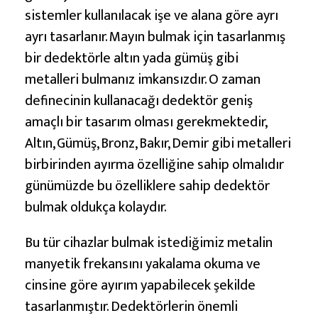
r
sistemler kullanılacak işe ve alana göre ayrı
l
ayrı tasarlanır. Mayın bulmak için tasarlanmış
e
bir dedektörle altın yada gümüş gibi
r
metalleri bulmanız imkansızdır. O zaman
i
definecinin kullanacağı dedektör geniş
n
amaçlı bir tasarım olması gerekmektedir,
i
Altın, Gümüş, Bronz, Bakır, Demir gibi metalleri
T
birbirinden ayırma özelliğine sahip olmalıdır
a
günümüzde bu özelliklere sahip dedektör
n
bulmak oldukça kolaydır.
ı
y
Bu tür cihazlar bulmak istediğimiz metalin
a
manyetik frekansını yakalama okuma ve
l
cinsine göre ayırım yapabilecek şekilde
ı
tasarlanmıştır. Dedektörlerin önemli