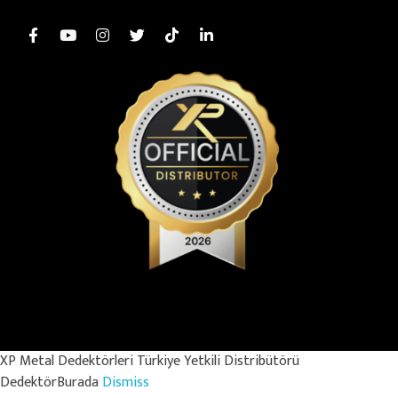
© Copyright 2025 – MİDAS KURUMSAL İÇ VE DIŞ TİCARET SANAYİ
LİMİTED ŞİRKETİ. Her Hakkı Saklıdır.
XP Metal Dedektörleri Türkiye Yetkili Distribütörü
DedektörBurada
Dismiss