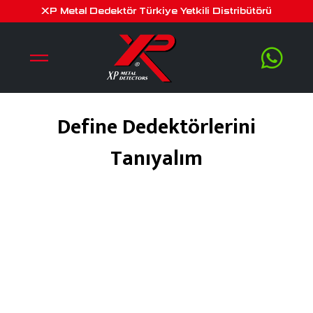
XP Metal Dedektör Türkiye Yetkili Distribütörü
Define Dedektörlerini
Tanıyalım
Mart 23, 2020
by
serra