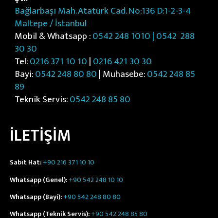
Bağlarbaşı Mah. Atatürk Cad. No:136 D:1-2-3-4
Maltepe / İstanbul
Mobil & Whatsapp :
0542 248 1010 | 0542
288
30 30
Tel:
0216 371 10 10
|
0216 421 30 30
Bayi:
0542 248 80 80
| Muhasebe:
0542 248 85
89
Teknik Servis:
0542 248 85 80
İLETİŞİM
Sabit Hat:
+90 216 371 10 10
Whatsapp (Genel):
+90 542 248 10 10
Whatsapp (Bayi):
+90 542 248 80 80
Whatsapp (Teknik Servis):
+90 542 248 85 80