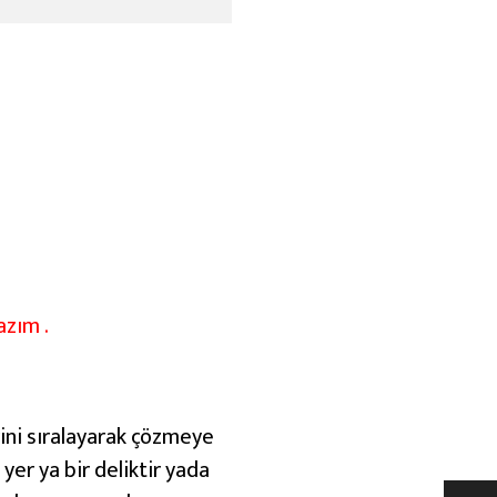
azım .
rini sıralayarak çözmeye
 yer ya bir deliktir yada