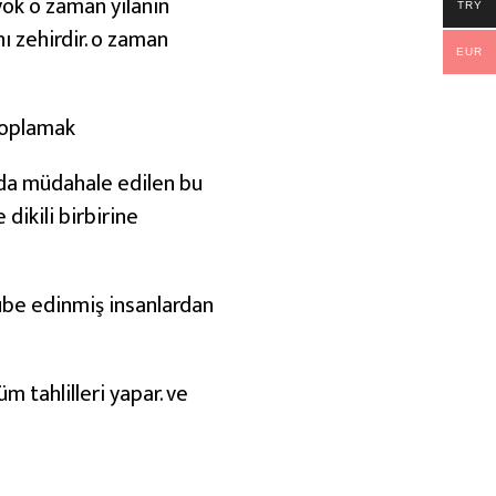
 yok o zaman yılanın
TRY
ı zehirdir. o zaman
EUR
toplamak
nda müdahale edilen bu
dikili birbirine
ube edinmiş insanlardan
m tahlilleri yapar. ve