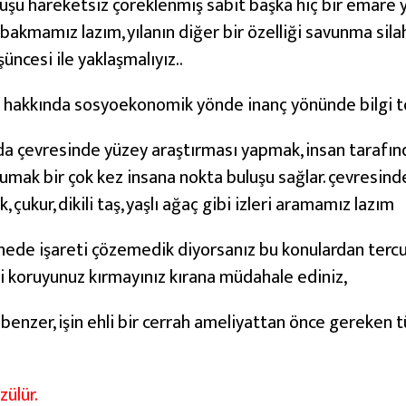
duruşu hareketsiz çöreklenmiş sabit başka hiç bir emare
bakmamız lazım, yılanın diğer bir özelliği savunma silah
üncesi ile yaklaşmalıyız..
um hakkında sosyoekonomik yönde inanç yönünde bilgi 
ında çevresinde yüzey araştırması yapmak, insan tarafı
ak bir çok kez insana nokta buluşu sağlar. çevresinde 
, çukur, dikili taş, yaşlı ağaç gibi izleri aramamız lazım
yinede işareti çözemedik diyorsanız bu konulardan terc
eri koruyunuz kırmayınız kırana müdahale ediniz,
benzer, işin ehli bir cerrah ameliyattan önce gereken tü
zülür.