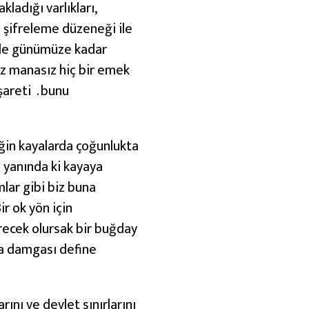
ladığı varlıkları,
 şifreleme düzeneği ile
inde günümüze kadar
sız manasız hiç bir emek
şareti . bunu
ğin kayalarda çoğunlukta
 yanında ki kayaya
lar gibi biz buna
r ok yön için
verecek olursak bir buğday
aya damgası define
ını ve devlet sınırlarını