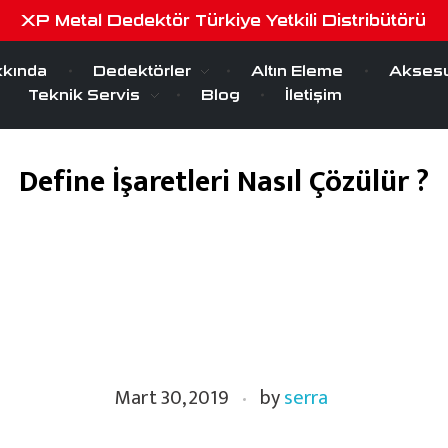
XP Metal Dedektör Türkiye Yetkili Distribütörü
kında
Dedektörler
Altın Eleme
Aksesu
Teknik Servis
Blog
İletişim
Define İşaretleri Nasıl Çözülür ?
Mart 30, 2019
by
serra
Mart 30, 2019
by
serra