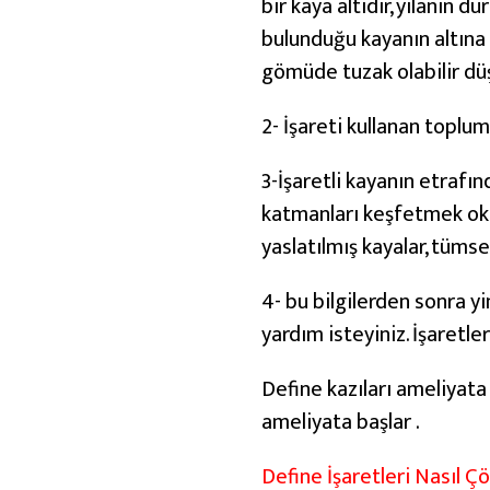
bir kaya altıdır, yılanın 
bulunduğu kayanın altına 
gömüde tuzak olabilir düş
2- İşareti kullanan topl
3-İşaretli kayanın etraf
katmanları keşfetmek okum
yaslatılmış kayalar, tümsek
4- bu bilgilerden sonra 
yardım isteyiniz. İşaretl
Define kazıları ameliyata 
ameliyata başlar .
Define İşaretleri Nasıl Çö