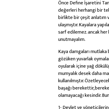
i
Önce Define İşaretini Tanı
n
değerleri herhangi bir t
e
birlikte bir çeşit anlatı
İ
ulaşmıştır. Kayalara yapı
ş
sarf edilemez. ancak her 
a
unutmayalım.
r
Kaya damgaları mutlaka b
e
gözüken yuvarlak oymalar
t
oyularak içine yağ dökülü
l
mumyalık desek daha mantı
e
kullanılmıştır. Özetleyece
r
başağı berekettir, bereke
i
olamayacağı kesindir. Bun
N
a
1- Devlet ve yöneticileri