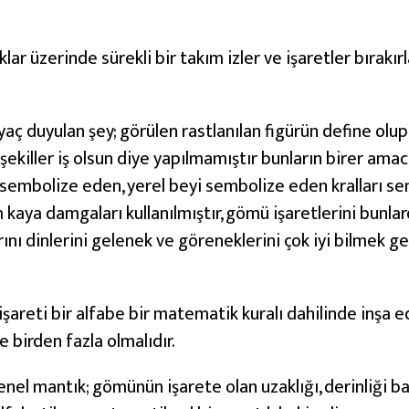
klar üzerinde sürekli bir takım izler ve işaretler bırakı
aç duyulan şey; görülen rastlanılan figürün define olup 
şekiller iş olsun diye yapılmamıştır bunların birer amacı 
sembolize eden, yerel beyi sembolize eden kralları se
kaya damgaları kullanılmıştır, gömü işaretlerini bunlar
rını dinlerini gelenek ve göreneklerini çok iyi bilmek ge
şareti bir alfabe bir matematik kuralı dahilinde inşa e
 birden fazla olmalıdır.
nel mantık; gömünün işarete olan uzaklığı, derinliği 