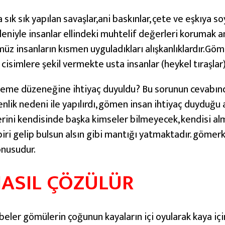
ık sık yapılan savaşlar,ani baskınlar, çete ve eşkıya 
niyle insanlar ellindeki muhtelif değerleri korumak a
üz insanların kısmen uyguladıkları alışkanlıklardır.Göm
 cisimlere şekil vermekte usta insanlar (heykel tıraşlar)
leme düzeneğine ihtiyaç duyuldu? Bu sorunun cevabın
nlik nedeni ile yapılırdı, gömen insan ihtiyaç duyduğu a
rini kendisinde başka kimseler bilmeyecek, kendisi 
biri gelip bulsun alsın gibi mantığı yatmaktadır. gömer
onusudur.
NASIL ÇÖZÜLÜR
beler gömülerin çoğunun kayaların içi oyularak kaya içi