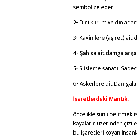
s
sembolize eder.
ı
l
2- Dini kurum ve din adam
Ç
3- Kavimlere (aşiret) ait
ö
z
4- Şahısa ait damgalar. ş
ü
l
5- Süsleme sanatı . Sadec
ü
6- Askerlere ait Damgalar
r
?
İşaretlerdeki Mantık.
öncelikle şunu belitmek i
kayaların üzerinden çizil
bu işaretleri koyan insanlar