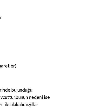
r
şaretler)
yerinde bulunduğu
evcuttur.bunun nedeni ise
 ile alakalıdır.yıllar