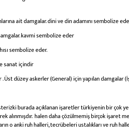
larına ait damgalar. dini ve din adamını sembolize ede
 damgalar. kavmi sembolize eder
ahısı sembolize eder.
e sanat içindir
 . Üst düzey askerler (General) için yapılan damgalar (İ
sterizki burada açıklanan işaretler türkiyenin bir çok 
erek alınmışdır. halen daha çözülmemiş birçok işaret m
ın o anki ruh halleri, tecrübeleri ustalıkları ve ruh halleri