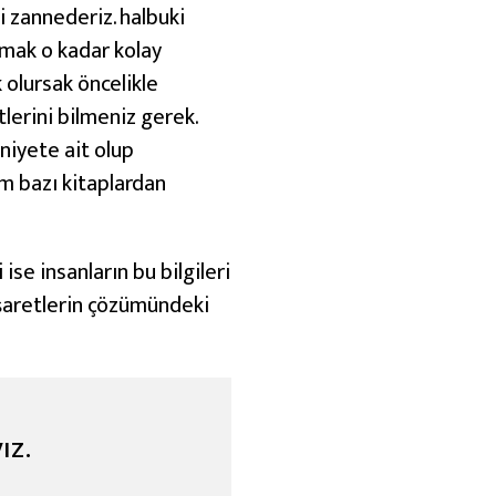
i zannederiz. halbuki
amak o kadar kolay
k olursak öncelikle
lerini bilmeniz gerek.
niyete ait olup
m bazı kitaplardan
ise insanların bu bilgileri
işaretlerin çözümündeki
ız.