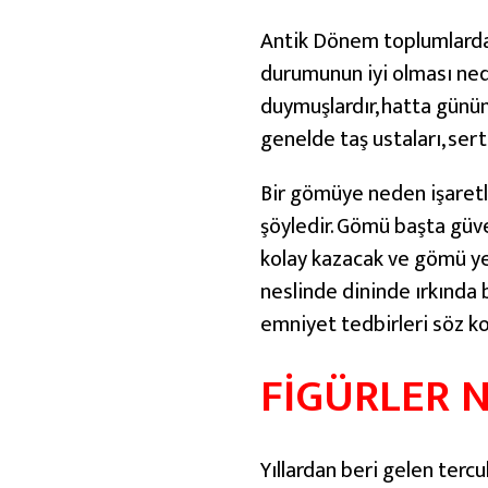
Antik Dönem toplumlarda s
durumunun iyi olması nede
duymuşlardır, hatta günüm
genelde taş ustaları, sert
Bir gömüye neden işaret
şöyledir. Gömü başta güve
kolay kazacak ve gömü ye
neslinde dininde ırkında 
emniyet tedbirleri söz k
FİGÜRLER 
Yıllardan beri gelen tercu