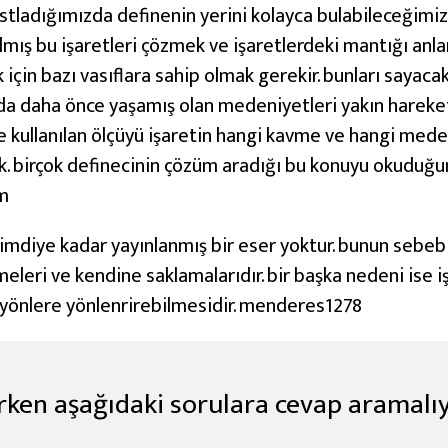
astladığımızda definenin yerini kolayca bulabileceğimiz
ılmış bu işaretleri çözmek ve işaretlerdeki mantığı anl
k için bazı vasıflara sahip olmak gerekir. bunları sayaca
da daha önce yaşamış olan medeniyetleri yakın hareket
e kullanılan ölçüyü işaretin hangi kavme ve hangi mede
k. birçok definecinin çözüm aradığı bu konuyu okuduğu
ım
i şimdiye kadar yayınlanmış bir eser yoktur. bunun sebebi 
eleri ve kendine saklamalarıdır. bir başka nedeni ise 
klı yönlere yönlenrirebilmesidir. menderes1278
erken aşağıdaki sorulara cevap aramalıy