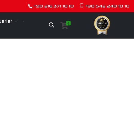
+90 216 371 10 10
+90 542 248 10 10
arlar
0