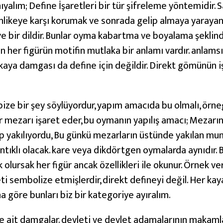
yalım; Define İşaretleri bir tür şifreleme yöntemidir. Sak
ehlikeye karşı korumak ve sonrada gelip almaya yarayan
m ve bir dildir. Bunlar oyma kabartma ve boyalama şekl
lan her figürün motifin mutlaka bir anlamı vardır. anlam
kaya damgası da define için değildir. Direkt gömünün i
ize bir şey söylüyordur, yapım amacıda bu olmalı, örne
 mezarı işaret eder, bu oymanın yapılış amacı; Mezarın
p yakılıyordu, Bu günkü mezarların üstünde yakılan mum
klı olacak. kare veya dikdörtgen oymalarda aynıdır. Bi
k olursak her figür ancak özellikleri ile okunur. Örnek 
ti sembolize etmişlerdir, direkt defineyi değil. Her k
a göre bunları biz bir kategoriye ayıralım.
ne ait damgalar. devleti ve devlet adamalarının makamlar