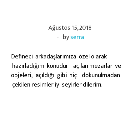
D
Ağustos 15, 2018
e
by
serra
f
i
n
Defineci arkadaşlarımıza özel olarak
e
hazırladığım konudur açılan mezarlar ve
c
objeleri, açıldığı gibi hiç dokunulmadan
i
çekilen resimler iyi seyirler dilerim.
l
e
r
İ
ç