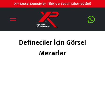
XP Metal Dedektör Türkiye Yetkili Distribütörü
Defineciler İçin Görsel
Mezarlar
Ağustos 15, 2018
by
serra