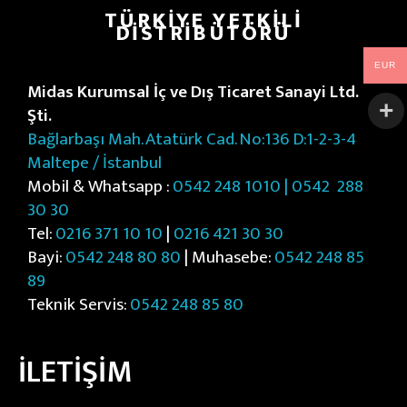
r
TÜRKIYE YETKILI
DISTRIBÜTÖRÜ
EUR
Midas Kurumsal İç ve Dış Ticaret Sanayi Ltd.
Şti.
Bağlarbaşı Mah. Atatürk Cad. No:136 D:1-2-3-4
Maltepe / İstanbul
Mobil & Whatsapp :
0542 248 1010 | 0542
288
30 30
Tel:
0216 371 10 10
|
0216 421 30 30
Bayi:
0542 248 80 80
| Muhasebe:
0542 248 85
89
Teknik Servis:
0542 248 85 80
İLETİŞİM