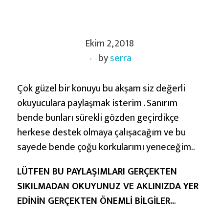
D
Ekim 2, 2018
e
by
serra
f
i
n
Çok güzel bir konuyu bu akşam siz değerli
e
okuyuculara paylaşmak isterim . Sanırım
c
bende bunları sürekli gözden geçirdikçe
i
herkese destek olmaya çalışacağım ve bu
l
sayede bende çoğu korkularımı yeneceğim..
e
LÜTFEN BU PAYLAŞIMLARI GERÇEKTEN
r
SIKILMADAN OKUYUNUZ VE AKLINIZDA YER
i
EDİNİN GERÇEKTEN ÖNEMLİ BİLGİLER..
.
n