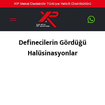
XP Metal Dedektör Türkiye Yetkili Distribütörü
Definecilerin Gördüğü
Halüsinasyonlar
Ekim 2, 2018
by
serra