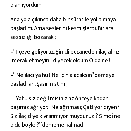
planlıyordum.
Ana yola çıkınca daha bir sürat le yol almaya
başladım. Ama seslerini kesmişlerdi. Bir ara
sessizliği bozarak ;
–” İlçeye geliyoruz. Şimdi eczaneden ilaç alırız
, merak etmeyin ” diyecek oldum O da ne !..
–” Ne ilacı ya hu ! Ne için alacaksın” demeye
başladılar . Şaşırmıştım ;
–” Yahu siz değil misiniz az önceye kadar
başımız ağrıyor… Ne ağrıması; Çatlıyor diyen?
Siz ilaç diye kıvranmıyor muydunuz ? Şimdi ne
oldu böyle ?” dememe kalmadı;