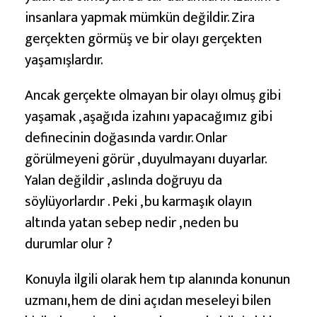
s
insanlara yapmak mümkün değildir. Zira
y
gerçekten görmüş ve bir olayı gerçekten
o
yaşamışlardır.
n
l
Ancak gerçekte olmayan bir olayı olmuş gibi
a
yaşamak , aşağıda izahını yapacağımız gibi
r
definecinin doğasında vardır. Onlar
görülmeyeni görür , duyulmayanı duyarlar.
Yalan değildir , aslında doğruyu da
söylüyorlardır . Peki , bu karmaşık olayın
altında yatan sebep nedir , neden bu
durumlar olur ?
Konuyla ilgili olarak hem tıp alanında konunun
uzmanı, hem de dini açıdan meseleyi bilen