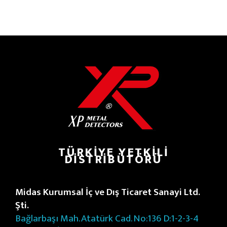
TÜRKIYE YETKILI
DISTRIBÜTÖRÜ
Midas Kurumsal İç ve Dış Ticaret Sanayi Ltd.
Şti.
Bağlarbaşı Mah. Atatürk Cad. No:136 D:1-2-3-4