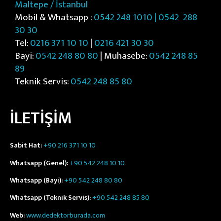
Maltepe / İstanbul
Mobil & Whatsapp :
0542 248 1010 | 0542
288
30 30
Tel:
0216 371 10 10
|
0216 421 30 30
Bayi:
0542 248 80 80
| Muhasebe:
0542 248 85
89
Teknik Servis:
0542 248 85 80
İLETİŞİM
Sabit Hat:
+90 216 371 10 10
Whatsapp (Genel):
+90 542 248 10 10
Whatsapp (Bayi):
+90 542 248 80 80
Whatsapp (Teknik Servis):
+90 542 248 85 80
Web:
www.dedektorburada.com