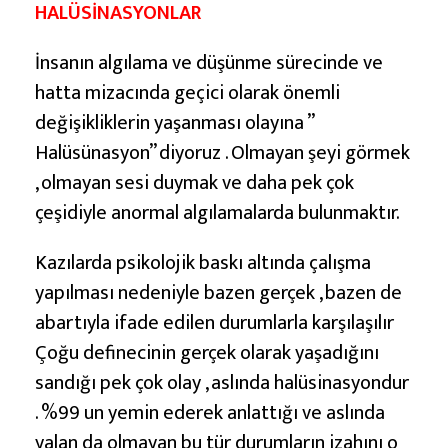
G
HALÜSİNASYONLAR
ö
r
İnsanın algılama ve düşünme sürecinde ve
d
hatta mizacında geçici olarak önemli
ü
değişikliklerin yaşanması olayına ”
ğ
Halüsünasyon” diyoruz . Olmayan şeyi görmek
ü
, olmayan sesi duymak ve daha pek çok
H
çeşidiyle anormal algılamalarda bulunmaktır.
a
Kazılarda psikolojik baskı altında çalışma
l
yapılması nedeniyle bazen gerçek , bazen de
ü
abartıyla ifade edilen durumlarla karşılaşılır
s
Çoğu definecinin gerçek olarak yaşadığını
i
sandığı pek çok olay , aslında halüsinasyondur
n
. %99 un yemin ederek anlattığı ve aslında
a
yalan da olmayan bu tür durumların izahını o