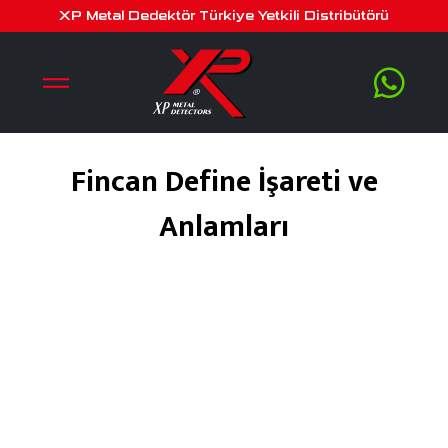
XP Metal Dedektör Türkiye Yetkili Distribütörü
Fincan Define İşareti ve
Anlamları
Şubat 1, 2020
by
serra