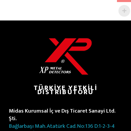
TÜRKIYE YETKILI
DISTRIBÜTÖRÜ
Midas Kurumsal İç ve Dış Ticaret Sanayi Ltd.
Şti.
Bağlarbaşı Mah. Atatürk Cad. No:136 D:1-2-3-4