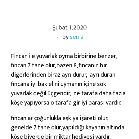
F
Şubat 1, 2020
i
by
serra
n
c
a
Fincan ile yuvarlak oyma birbirine benzer,
n
fincan 7 tane olur, bazen 8, fincanın biri
D
diğerlerinden biraz ayrı durur, ayrı duran
e
fincana iyi bak elini uymanın içine sok
f
yuvarlak değil üçgendir, ne tarafa daha fazla
i
köşe yapıyorsa o tarafa gir iyi parası vardır.
n
fincanlar çoğunlukla eşkiya işareti olur,
e
genelde 7 tane olur, yapıldığı kayanın altında
İ
köşe biyerde bir miktar hediyesi vardır.