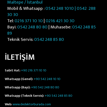
Maltepe / İstanbul
Mobil & Whatsapp :
0542 248 1010 | 0542
288
30 30
Tel:
0216 371 10 10
|
0216 421 30 30
Bayi:
0542 248 80 80
| Muhasebe:
0542 248 85
89
Teknik Servis:
0542 248 85 80
İLETİŞİM
Sabit Hat:
+90 216 371 10 10
Whatsapp (Genel):
+90 542 248 10 10
Whatsapp (Bayi):
+90 542 248 80 80
Whatsapp (Teknik Servis):
+90 542 248 85 80
Web:
www.dedektorburada.com