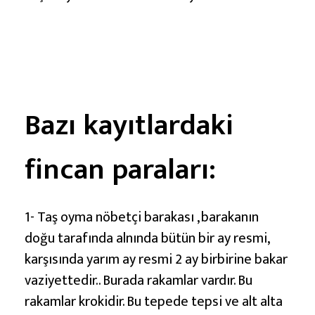
ş
a
r
e
t
i
Bazı kayıtlardaki
v
e
fincan paraları:
A
n
l
1- Taş oyma nöbetçi barakası , barakanın
a
doğu tarafında alnında bütün bir ay resmi,
m
karşısında yarım ay resmi 2 ay birbirine bakar
l
vaziyettedir.. Burada rakamlar vardır. Bu
a
rakamlar krokidir. Bu tepede tepsi ve alt alta