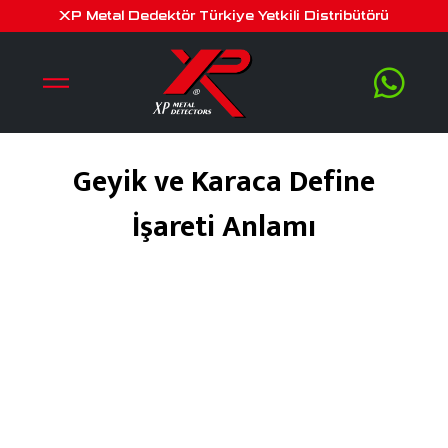
XP Metal Dedektör Türkiye Yetkili Distribütörü
Geyik ve Karaca Define
İşareti Anlamı
Ekim 9, 2018
by
serra