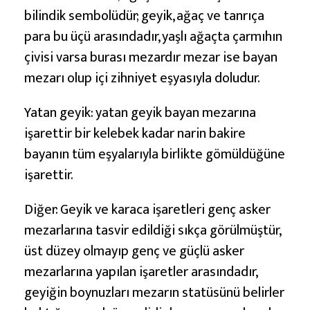
D
bilindik sembolüdür; geyik, ağaç ve tanrıça
e
para bu üçü arasındadır, yaşlı ağaçta çarmıhın
f
çivisi varsa burası mezardır mezar ise bayan
i
mezarı olup içi zihniyet eşyasıyla doludur.
n
e
Yatan geyik: yatan geyik bayan mezarına
İ
işarettir bir kelebek kadar narin bakire
ş
bayanın tüm eşyalarıyla birlikte gömüldüğüne
a
işarettir.
r
e
Diğer: Geyik ve karaca işaretleri genç asker
t
mezarlarına tasvir edildiği sıkça görülmüştür,
i
üst düzey olmayıp genç ve güçlü asker
A
mezarlarına yapılan işaretler arasındadır,
n
geyiğin boynuzları mezarın statüsünü belirler