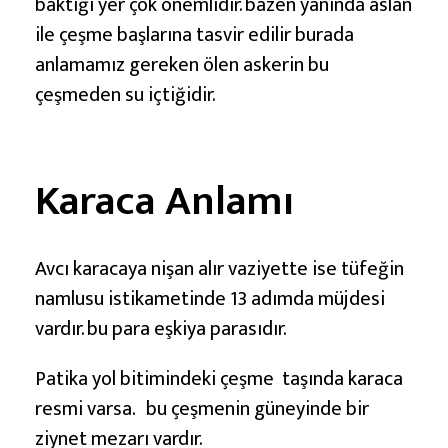
l
baktığı yer çok önemlidir. bazen yanında aslan
a
ile çeşme başlarına tasvir edilir burada
m
anlamamız gereken ölen askerin bu
ı
çeşmeden su içtiğidir.
Karaca Anlamı
Avcı karacaya nişan alır vaziyette ise tüfeğin
namlusu istikametinde 13 adımda müjdesi
vardır. bu para eşkiya parasıdır.
Patika yol bitimindeki çeşme taşında karaca
resmi varsa. bu çeşmenin güneyinde bir
ziynet mezarı vardır.