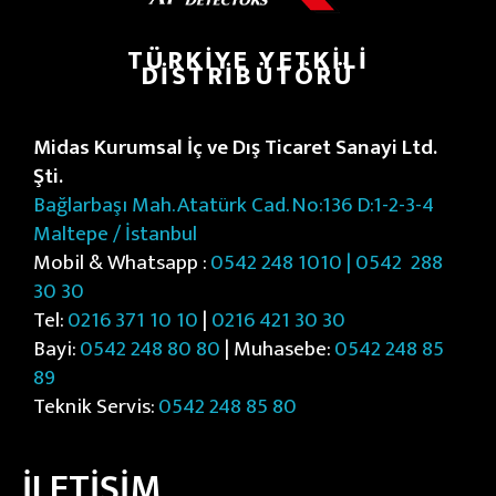
TÜRKIYE YETKILI
DISTRIBÜTÖRÜ
Midas Kurumsal İç ve Dış Ticaret Sanayi Ltd.
Şti.
Bağlarbaşı Mah. Atatürk Cad. No:136 D:1-2-3-4
Maltepe / İstanbul
Mobil & Whatsapp :
0542 248 1010 | 0542
288
30 30
Tel:
0216 371 10 10
|
0216 421 30 30
Bayi:
0542 248 80 80
| Muhasebe:
0542 248 85
89
Teknik Servis:
0542 248 85 80
İLETİŞİM