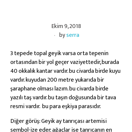
G
Ekim 9, 2018
e
by
serra
y
i
k
3 tepede topal geyik varsa orta tepenin
v
ortasından bir yol geçer vaziyettedir, burada
e
40 okkalık kantar vardır. bu civarda birde kuyu
K
vardır. kuyudan 200 metre yukarıda bir
a
şaraphane olması lazım. bu civarda birde
r
yazılı taş vardır. bu taşın doğusunda bir tava
a
resmi vardır. bu para eşkiya parasıdır.
c
Diğer görüş: Geyik ay tanrıçası artemisi
a
sembol-ize eder; ağaçlar ise tanrıçanın en