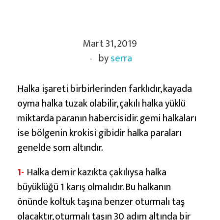
H
Mart 31, 2019
a
by
serra
l
k
a
Halka işareti birbirlerinden farklıdır, kayada
D
oyma halka tuzak olabilir, çakılı halka yüklü
e
miktarda paranın habercisidir. gemi halkaları
f
ise bölgenin krokisi gibidir halka paraları
i
genelde som altındır.
n
1-
Halka demir kazıkta çakılıysa halka
e
büyüklüğü 1 karış olmalıdır. Bu halkanın
İ
önünde koltuk taşına benzer oturmalı taş
ş
olacaktır, oturmalı taşın 30 adım altında bir