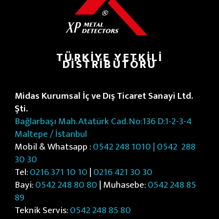
TÜRKIYE YETKILI
DISTRIBÜTÖRÜ
Midas Kurumsal İç ve Dış Ticaret Sanayi Ltd.
Şti.
Bağlarbaşı Mah. Atatürk Cad. No:136 D:1-2-3-4
Maltepe / İstanbul
Mobil & Whatsapp :
0542 248 1010 | 0542
288
30 30
Tel:
0216 371 10 10
|
0216 421 30 30
Bayi:
0542 248 80 80
| Muhasebe:
0542 248 85
89
Teknik Servis:
0542 248 85 80