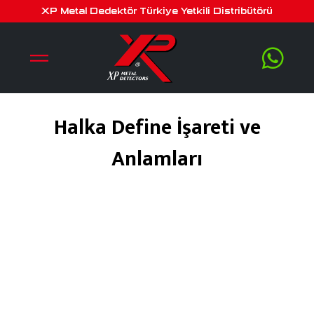
XP Metal Dedektör Türkiye Yetkili Distribütörü
Halka Define İşareti ve
Anlamları
Mart 31, 2019
by
serra