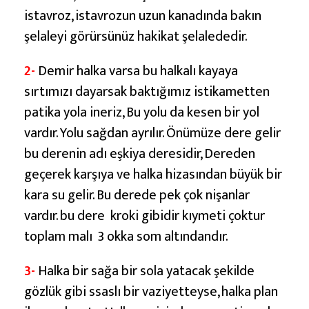
a
istavroz, istavrozun uzun kanadında bakın
r
şelaleyi görürsünüz hakikat şelalededir.
e
t
2-
Demir halka varsa bu halkalı kayaya
i
sırtımızı dayarsak baktığımız istikametten
v
patika yola ineriz, Bu yolu da kesen bir yol
e
vardır. Yolu sağdan ayrılır. Önümüze dere gelir
A
bu derenin adı eşkiya deresidir, Dereden
n
geçerek karşıya ve halka hizasından büyük bir
l
kara su gelir. Bu derede pek çok nişanlar
a
vardır. bu dere kroki gibidir kıymeti çoktur
m
toplam malı 3 okka som altındandır.
l
a
3-
Halka bir sağa bir sola yatacak şekilde
r
gözlük gibi ssaslı bir vaziyetteyse, halka plan