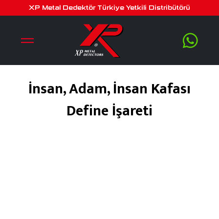
XP Metal Dedektör Türkiye Yetkili Distribütörü
İnsan, Adam, İnsan Kafası
Define İşareti
Şubat 1, 2020
by
serra