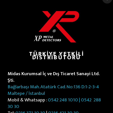
TÜRKIYE YETKILI
DISTRIBÜTÖRÜ
Midas Kurumsal İç ve Dış Ticaret Sanayi Ltd.
Şti.
Bağlarbaşı Mah. Atatürk Cad. No:136 D:1-2-3-4
Maltepe / İstanbul
Mobil & Whatsapp :
0542 248 1010 | 0542
288
30 30