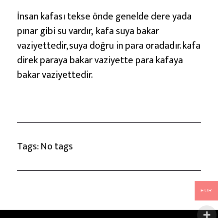
İ
ş
İnsan kafası tekse önde genelde dere yada
a
pınar gibi su vardır, kafa suya bakar
r
vaziyettedir, suya doğru in para oradadır. kafa
e
direk paraya bakar vaziyette para kafaya
t
bakar vaziyettedir.
i
Tags: No tags
EUR