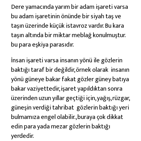
s
Dere yamacında yarım bir adam işareti varsa
a
bu adam işaretinin önünde bir siyah taş ve
n
taşın üzerinde küçük istavroz vardır. Bu kara
K
taşın altında bir miktar meblağ konulmuştur.
a
bu para eşkiya parasıdır.
f
a
İnsan işareti varsa insanın yönü ile gözlerin
s
baktığı taraf bir değildir, örnek olarak insanın
ı
yönü güneye bakar fakat gözler güney batıya
D
bakar vaziyettedir, işaret yapıldıktan sonra
e
üzerinden uzun yıllar geçtiği için, yağış, rüzgar,
f
güneşin verdiği tahribat gözlerin baktığı yeri
i
bulmamıza engel olabilir., buraya çok dikkat
n
edin para yada mezar gözlerin baktığı
e
yerdedir.