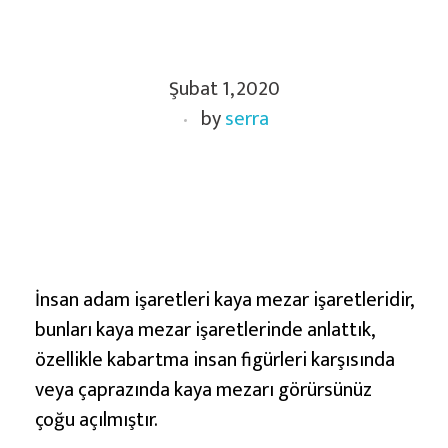
İ
Şubat 1, 2020
n
by
serra
s
a
n
,
A
d
a
İnsan adam işaretleri kaya mezar işaretleridir,
m
bunları kaya mezar işaretlerinde anlattık,
,
özellikle kabartma insan figürleri karşısında
İ
veya çaprazında kaya mezarı görürsünüz
n
çoğu açılmıştır.