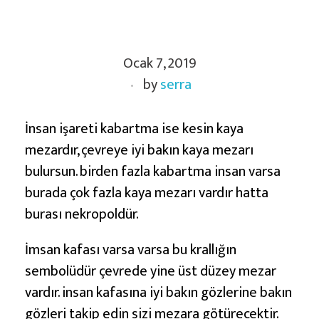
K
Ocak 7, 2019
a
by
serra
b
a
r
İnsan işareti kabartma ise kesin kaya
t
mezardır, çevreye iyi bakın kaya mezarı
m
bulursun. birden fazla kabartma insan varsa
a
burada çok fazla kaya mezarı vardır hatta
İ
burası nekropoldür.
n
İmsan kafası varsa varsa bu krallığın
s
sembolüdür çevrede yine üst düzey mezar
a
vardır. insan kafasına iyi bakın gözlerine bakın
n
gözleri takip edin sizi mezara götürecektir.