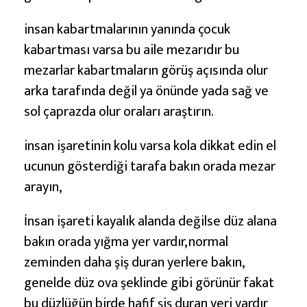
İ
ş
insan kabartmalarının yanında çocuk
a
kabartması varsa bu aile mezarıdır bu
r
mezarlar kabartmaların görüş açısında olur
e
arka tarafında değil ya önünde yada sağ ve
t
sol çaprazda olur oraları araştırın.
i
A
insan işaretinin kolu varsa kola dikkat edin el
n
ucunun gösterdiği tarafa bakın orada mezar
l
arayın,
a
İnsan işareti kayalık alanda değilse düz alana
m
bakın orada yığma yer vardır, normal
ı
zeminden daha şiş duran yerlere bakın,
genelde düz ova şeklinde gibi görünür fakat
bu düzlüğün birde hafif şiş duran yeri vardır