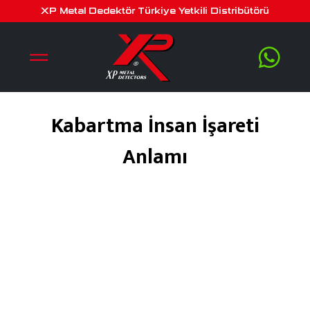
XP Metal Dedektör Türkiye Yetkili Distribütörü
Kabartma İnsan İşareti
Anlamı
Ocak 7, 2019
by
serra