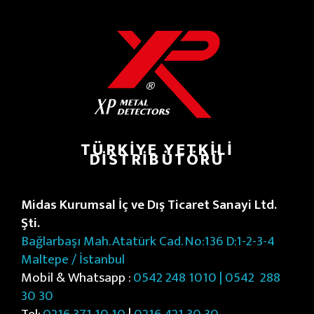
TÜRKIYE YETKILI
DISTRIBÜTÖRÜ
Midas Kurumsal İç ve Dış Ticaret Sanayi Ltd.
Şti.
Bağlarbaşı Mah. Atatürk Cad. No:136 D:1-2-3-4
Maltepe / İstanbul
Mobil & Whatsapp :
0542 248 1010 | 0542
288
30 30