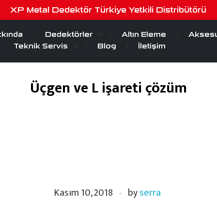
XP Metal Dedektör Türkiye Yetkili Distribütörü
kında
Dedektörler
Altın Eleme
Aksesu
Teknik Servis
Blog
İletişim
Üçgen ve L işareti çözüm
Kasım 10, 2018
by
serra
Kasım 10, 2018
by
serra