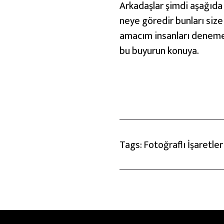
e
Arkadaşlar şimdi aşağıda 
n
neye göredir bunları siz
v
amacım insanları denemek 
e
bu buyurun konuya.
L
i
ş
a
r
e
Tags:
Fotoğraflı İşaretle
t
i
ç
ö
z