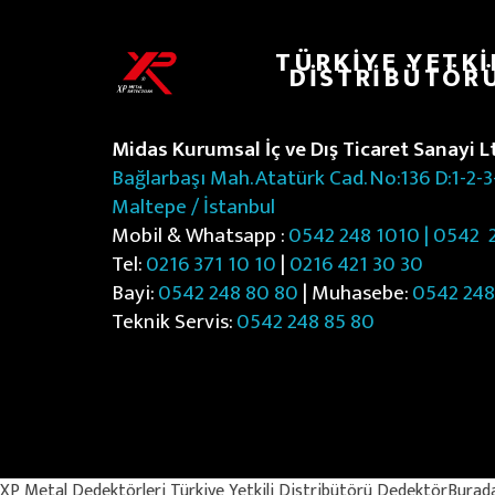
ü
m
TÜRKIYE YETKI
DISTRIBÜTÖR
Midas Kurumsal İç ve Dış Ticaret Sanayi Ltd
Bağlarbaşı Mah. Atatürk Cad. No:136 D:1-2-3
Maltepe / İstanbul
Mobil & Whatsapp :
0542 248 1010 | 0542
2
Tel:
0216 371 10 10
|
0216 421 30 30
Bayi:
0542 248 80 80
| Muhasebe:
0542 248
Teknik Servis:
0542 248 85 80
© Copyright 2025
XP Metal Dedektörleri Türkiye Yetkili Distribütörü DedektörBura