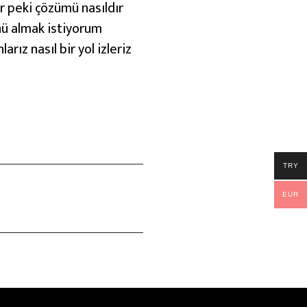
r peki çözümü nasıldır
nü almak istiyorum
ız nasıl bir yol izleriz
TRY
EUR