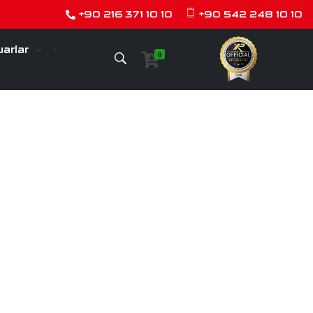
+90 216 371 10 10
+90 542 248 10 10
arlar
0