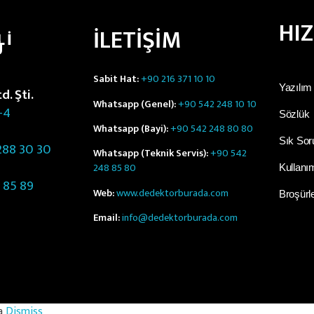
HI
İLETİŞİM
LI
Ü
Sabit Hat:
+90 216 371 10 10
Yazılım
. Şti.
Whatsapp (Genel):
+90 542 248 10 10
-4
Sözlük
Whatsapp (Bayi):
+90 542 248 80 80
Sık Sor
88 30 30
Whatsapp (Teknik Servis):
+90 542
248 85 80
Kullanım
 85 89
Web:
www.dedektorburada.com
Broşürl
Email:
info@dedektorburada.com
 – MİDAS KURUMSAL İÇ VE DIŞ TİCARET SANAYİ LİMİTED ŞİRKETİ. He
da
Dismiss