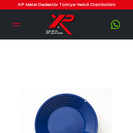
altın eleme gold pan / altın
XP Metal Dedektör Türkiye Yetkili Distribütörü
leğeni – altın tavası – 37cm
open