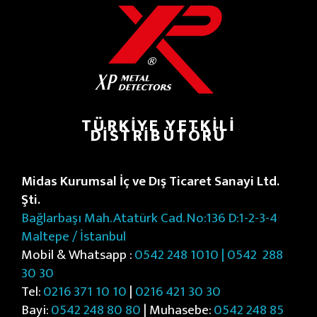
TÜRKIYE YETKILI
DISTRIBÜTÖRÜ
Midas Kurumsal İç ve Dış Ticaret Sanayi Ltd.
Şti.
Bağlarbaşı Mah. Atatürk Cad. No:136 D:1-2-3-4
Maltepe / İstanbul
Mobil & Whatsapp :
0542 248 1010 | 0542
288
30 30
Tel:
0216 371 10 10
|
0216 421 30 30
Bayi:
0542 248 80 80
| Muhasebe:
0542 248 85