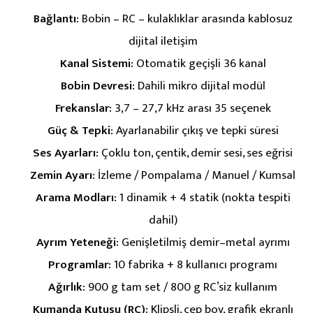
Bağlantı:
Bobin – RC – kulaklıklar arasında kablosuz
dijital iletişim
Kanal Sistemi:
Otomatik geçişli 36 kanal
Bobin Devresi:
Dahili mikro dijital modül
Frekanslar:
3,7 – 27,7 kHz arası 35 seçenek
Güç & Tepki:
Ayarlanabilir çıkış ve tepki süresi
Ses Ayarları:
Çoklu ton, çentik, demir sesi, ses eğrisi
Zemin Ayarı:
İzleme / Pompalama / Manuel / Kumsal
Arama Modları:
1 dinamik + 4 statik (nokta tespiti
dahil)
Ayrım Yeteneği:
Genişletilmiş demir–metal ayrımı
Programlar:
10 fabrika + 8 kullanıcı programı
Ağırlık:
900 g tam set / 800 g RC’siz kullanım
Kumanda Kutusu (RC):
Klipsli, cep boy, grafik ekranlı