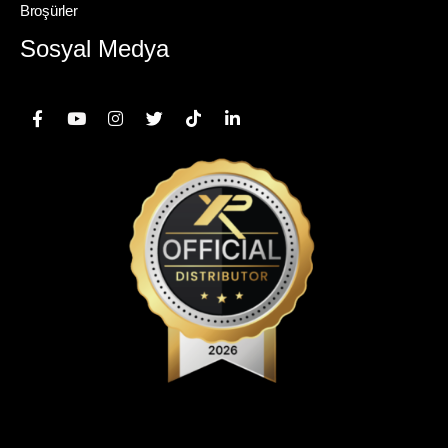
Broşürler
Sosyal Medya
© Copyright 2025 – MİDAS KURUMSAL İÇ VE DIŞ TİCARET SANAYİ
LİMİTED ŞİRKETİ. Her Hakkı Saklıdır.