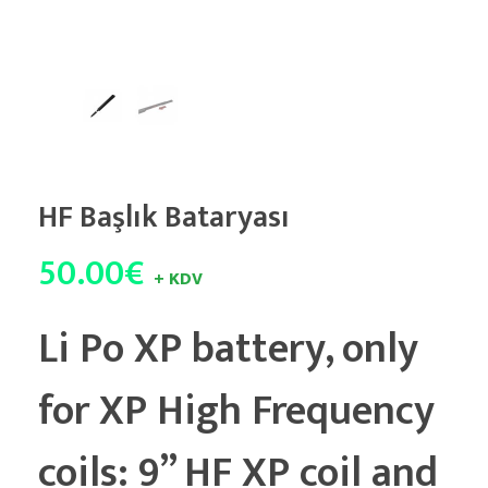
HF Başlık Bataryası
50.00
€
+ KDV
Li Po XP battery, only
for XP High Frequency
coils: 9” HF XP coil and