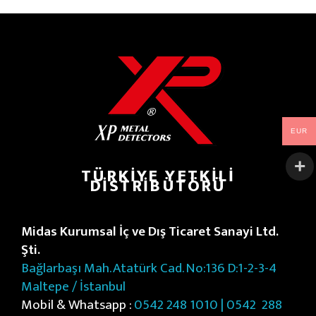
EUR
TÜRKIYE YETKILI
DISTRIBÜTÖRÜ
Midas Kurumsal İç ve Dış Ticaret Sanayi Ltd.
Şti.
Bağlarbaşı Mah. Atatürk Cad. No:136 D:1-2-3-4
Maltepe / İstanbul
Mobil & Whatsapp :
0542 248 1010 | 0542
288