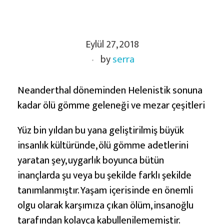
Y
Eylül 27, 2018
u
by
serra
n
a
n
Neanderthal döneminden Helenistik sonuna
Ö
kadar ölü gömme geleneği ve mezar çeşitleri
l
Yüz bin yıldan bu yana geliştirilmiş büyük
ü
insanlık kültüründe, ölü gömme adetlerini
G
yaratan şey, uygarlık boyunca bütün
ö
inançlarda şu veya bu şekilde farklı şekilde
m
tanımlanmıştır. Yaşam içerisinde en önemli
m
olgu olarak karşımıza çıkan ölüm, insanoğlu
e
tarafından kolayca kabullenilememiştir.