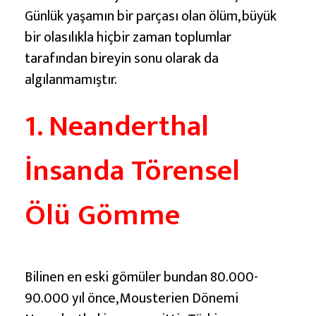
G
Günlük yaşamın bir parçası olan ölüm, büyük
e
bir olasılıkla hiçbir zaman toplumlar
l
tarafından bireyin sonu olarak da
e
algılanmamıştır.
n
e
1. Neanderthal
ğ
i
İnsanda Törensel
v
e
Ölü Gömme
M
e
z
a
Bilinen en eski gömüler bundan 80.000-
r
90.000 yıl önce, Mousterien Dönemi