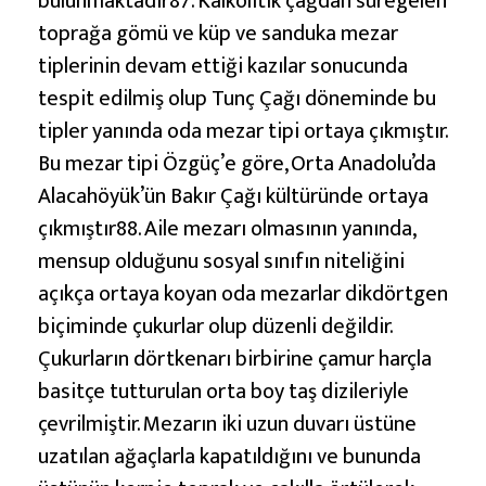
bulunmaktadır87. Kalkolitik çağdan süregelen
toprağa gömü ve küp ve sanduka mezar
tiplerinin devam ettiği kazılar sonucunda
tespit edilmiş olup Tunç Çağı döneminde bu
tipler yanında oda mezar tipi ortaya çıkmıştır.
Bu mezar tipi Özgüç’e göre, Orta Anadolu’da
Alacahöyük’ün Bakır Çağı kültüründe ortaya
çıkmıştır88. Aile mezarı olmasının yanında,
mensup olduğunu sosyal sınıfın niteliğini
açıkça ortaya koyan oda mezarlar dikdörtgen
biçiminde çukurlar olup düzenli değildir.
Çukurların dörtkenarı birbirine çamur harçla
basitçe tutturulan orta boy taş dizileriyle
çevrilmiştir. Mezarın iki uzun duvarı üstüne
uzatılan ağaçlarla kapatıldığını ve bununda