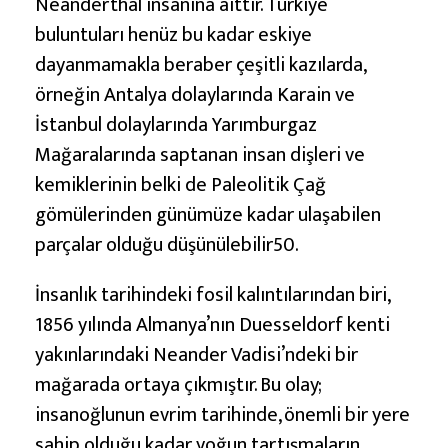
ç
Neanderthal insanına aittir. Türkiye
e
buluntuları henüz bu kadar eskiye
ş
dayanmamakla beraber çeşitli kazılarda,
i
örneğin Antalya dolaylarında Karain ve
t
İstanbul dolaylarında Yarımburgaz
l
Mağaralarında saptanan insan dişleri ve
e
kemiklerinin belki de Paleolitik Çağ
r
gömülerinden günümüze kadar ulaşabilen
i
parçalar olduğu düşünülebilir50.
İnsanlık tarihindeki fosil kalıntılarından biri,
1856 yılında Almanya’nın Duesseldorf kenti
yakınlarındaki Neander Vadisi’ndeki bir
mağarada ortaya çıkmıştır. Bu olay;
insanoğlunun evrim tarihinde, önemli bir yere
sahip olduğu kadar yoğun tartışmaların