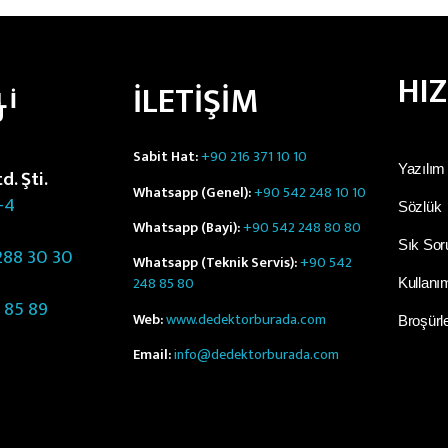
HI
İLETİŞİM
LI
Ü
Sabit Hat:
+90 216 371 10 10
Yazılım
. Şti.
Whatsapp (Genel):
+90 542 248 10 10
-4
Sözlük
Whatsapp (Bayi):
+90 542 248 80 80
Sık Sor
88 30 30
Whatsapp (Teknik Servis):
+90 542
248 85 80
Kullanım
 85 89
Web:
www.dedektorburada.com
Broşürl
Email:
info@dedektorburada.com