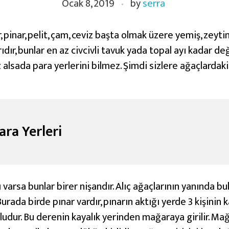
Ocak 8, 2019
by
serra
ar, pinar, pelit, çam, ceviz başta olmak üzere yemiş, zeyti
dır, bunlar en az civcivli tavuk yada topal ayı kadar değe
alsada para yerlerini bilmez. Şimdi sizlere ağaçlardaki
ara Yerleri
 varsa bunlar birer nişandır. Alıç ağaçlarının yanında bul
Burada birde pınar vardır, pınarın aktığı yerde 3 kişinin 
pludur. Bu derenin kayalık yerinden mağaraya girilir. Ma