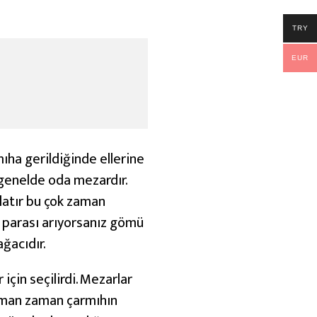
TRY
EUR
mıha gerildiğinde ellerine
ı genelde oda mezardır.
latır bu çok zaman
m parası arıyorsanız gömü
ğacıdır.
 için seçilirdi. Mezarlar
zaman zaman çarmıhın