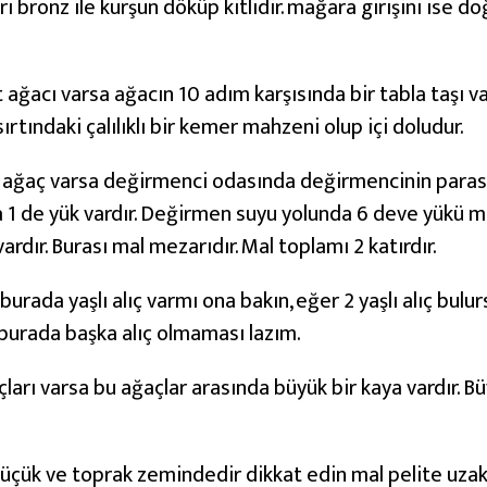
rı bronz ile kurşun döküp kitlidir. mağara girişini ise do
ağacı varsa ağacın 10 adım karşısında bir tabla taşı var
sırtındaki çalılıklı bir kemer mahzeni olup içi doludur.
 ağaç varsa değirmenci odasında değirmencinin parası 
a 1 de yük vardır. Değirmen suyu yolunda 6 deve yükü ma
dır. Burası mal mezarıdır. Mal toplamı 2 katırdır.
urada yaşlı alıç varmı ona bakın, eğer 2 yaşlı alıç bulurs
 burada başka alıç olmaması lazım.
çları varsa bu ağaçlar arasında büyük bir kaya vardır. B
 küçük ve toprak zemindedir dikkat edin mal pelite uza