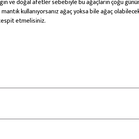
yangın ve doğal afetler sebebiyle bu ağaçların çoğu gün
 mantık kullanıyorsanız ağaç yoksa bile ağaç olabilece
tespit etmelisiniz.