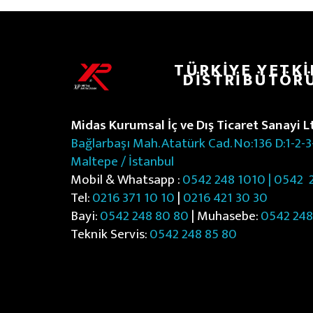
TÜRKIYE YETKI
DISTRIBÜTÖR
Midas Kurumsal İç ve Dış Ticaret Sanayi Ltd
Bağlarbaşı Mah. Atatürk Cad. No:136 D:1-2-3
Maltepe / İstanbul
Mobil & Whatsapp :
0542 248 1010 | 0542
2
Tel:
0216 371 10 10
|
0216 421 30 30
Bayi:
0542 248 80 80
| Muhasebe:
0542 248
Teknik Servis:
0542 248 85 80