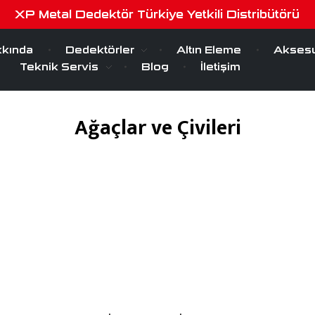
XP Metal Dedektör Türkiye Yetkili Distribütörü
kında
Dedektörler
Altın Eleme
Aksesu
Teknik Servis
Blog
İletişim
Ağaçlar ve Çivileri
Ocak 8, 2019
by
serra