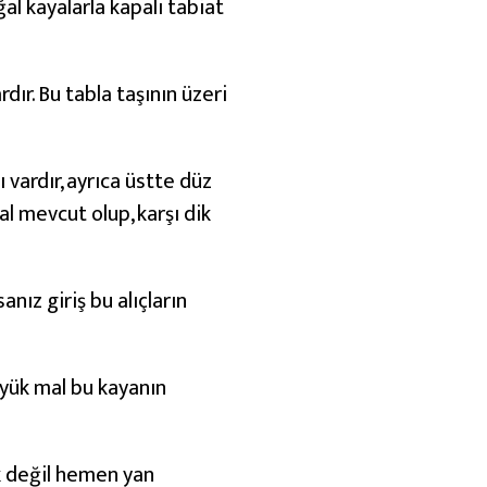
ğal kayalarla kapalı tabiat
dır. Bu tabla taşının üzeri
vardır, ayrıca üstte düz
l mevcut olup, karşı dik
anız giriş bu alıçların
üyük mal bu kayanın
k değil hemen yan