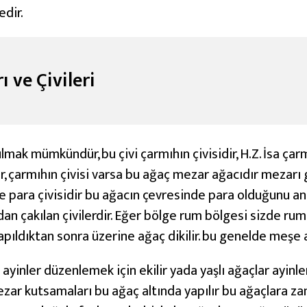
dir.
 ve Çivileri
lmak mümkündür, bu çivi çarmıhın çivisidir, H.Z. İsa çar
der, çarmıhın çivisi varsa bu ağaç mezar ağacıdır mezar
e para çivisidir bu ağacın çevresinde para olduğunu an
an çakılan çivilerdir. Eğer bölge rum bölgesi sizde ru
apıldıktan sonra üzerine ağaç dikilir. bu genelde meşe a
ayinler düzenlemek için ekilir yada yaşlı ağaçlar ayinler
ezar kutsamaları bu ağaç altında yapılır bu ağaçlara 