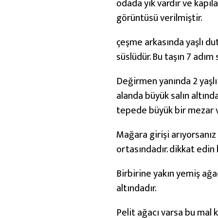
odada yik vardır ve kapıla
i
görüntüsü verilmiştir.
çeşme arkasında yaşlı dut 
süslüdür. Bu taşın 7 adım 
Değirmen yanında 2 yaşlı
alanda büyük salın altınd
tepede büyük bir mezar var
Mağara girişi arıyorsanız b
ortasındadır. dikkat edin
Birbirine yakın yemiş ağa
altındadır.
Pelit ağacı varsa bu mal