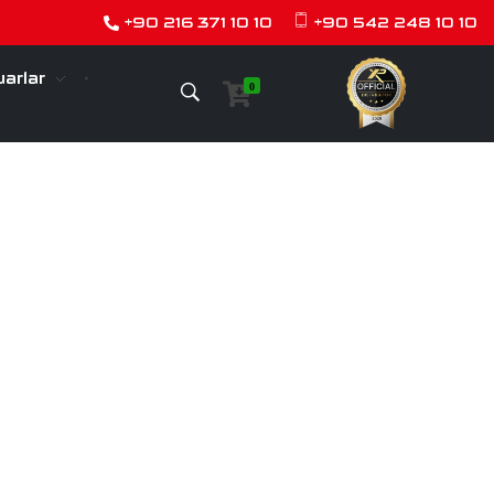
+90 216 371 10 10
+90 542 248 10 10
arlar
0