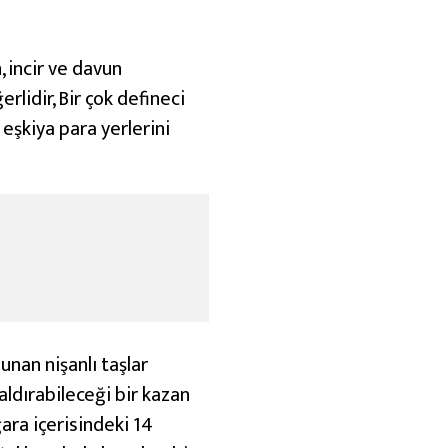
n, incir ve davun
rlidir, Bir çok defineci
 eşkiya para yerlerini
unan nişanlı taşlar
kaldırabileceği bir kazan
ğara içerisindeki 14