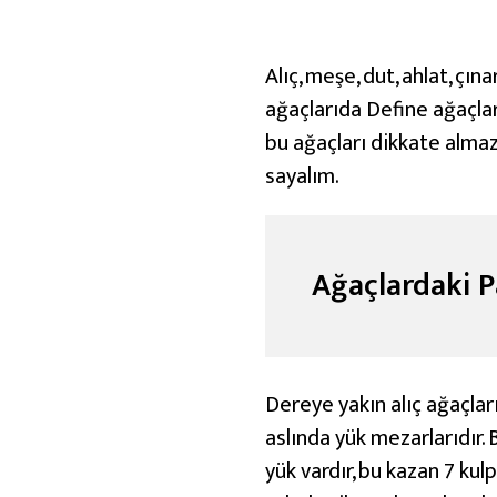
ğ
a
ç
Alıç, meşe, dut, ahlat, çın
l
ağaçlarıda Define ağaçları
a
bu ağaçları dikkate almaz 
r
sayalım.
v
e
Ç
Ağaçlardaki P
i
v
i
Dereye yakın alıç ağaçları
l
aslında yük mezarlarıdır. 
e
yük vardır, bu kazan 7 kul
r