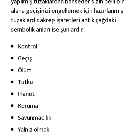
yapılmış tuzaklardan bahseder. sizin belli bir
e
alana geçişinizi engellemek için hazırlanmış
A
tuzaklardır. akrep işaretleri antik çağdaki
n
sembolik anları ise şunlardır.
l
a
Kontrol
m
Geçiş
l
a
Ölüm
r
Tutku
ı
Ihanet
Koruma
Savunmacılık
Yalnız olmak