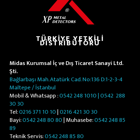
TÜRKIYE YETKILI
DISTRIBÜTÖRÜ
Midas Kurumsal İç ve Dış Ticaret Sanayi Ltd.
Şti.
Bağlarbaşı Mah. Atatürk Cad. No:136 D:1-2-3-4
Maltepe / İstanbul
Mobil & Whatsapp :
0542 248 1010 | 0542
288
30 30
Tel:
0216 371 10 10
|
0216 421 30 30
Bayi:
0542 248 80 80
| Muhasebe:
0542 248 85
89
Teknik Servis:
0542 248 85 80