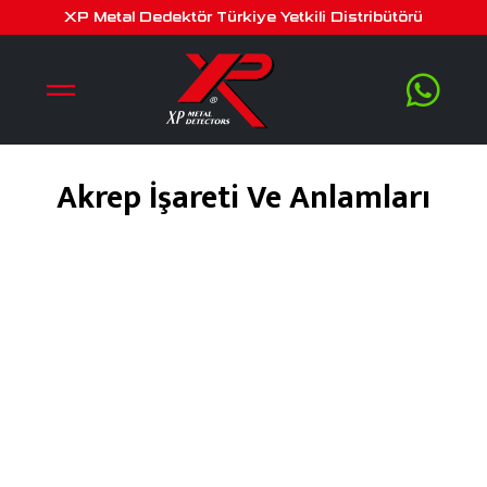
XP Metal Dedektör Türkiye Yetkili Distribütörü
Akrep İşareti Ve Anlamları
Şubat 2, 2020
by
serra