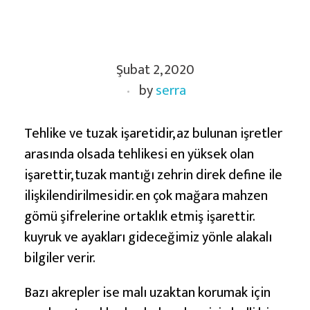
A
Şubat 2, 2020
k
by
serra
r
e
p
Tehlike ve tuzak işaretidir, az bulunan işretler
İ
arasında olsada tehlikesi en yüksek olan
ş
işarettir, tuzak mantığı zehrin direk define ile
a
ilişkilendirilmesidir. en çok mağara mahzen
r
gömü şifrelerine ortaklık etmiş işarettir.
e
kuyruk ve ayakları gideceğimiz yönle alakalı
t
bilgiler verir.
i
Bazı akrepler ise malı uzaktan korumak için
V