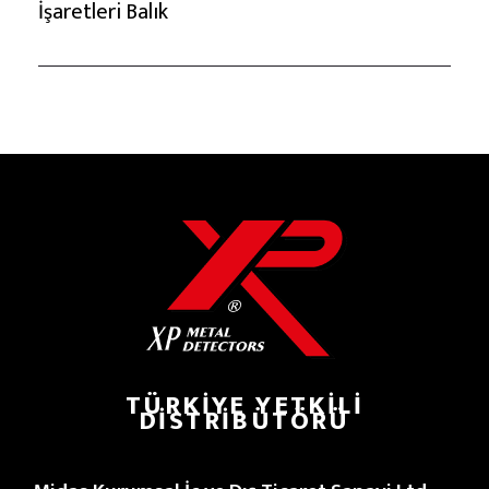
İşaretleri Balık
TÜRKIYE YETKILI
DISTRIBÜTÖRÜ