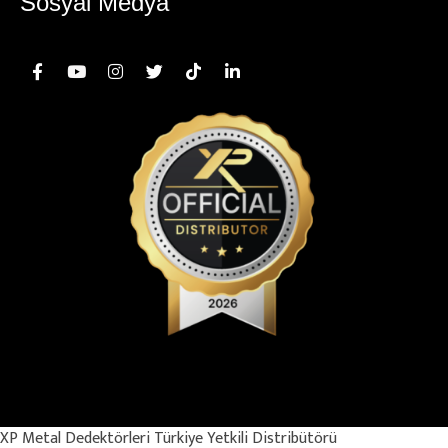
Sosyal Medya
© Copyright 2025 – MİDAS KURUMSAL İÇ VE DIŞ TİCARET SANAYİ
LİMİTED ŞİRKETİ. Her Hakkı Saklıdır.
XP Metal Dedektörleri Türkiye Yetkili Distribütörü