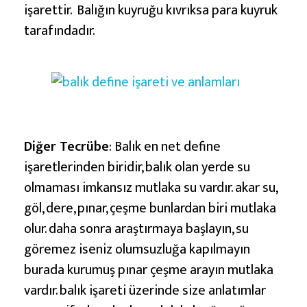
e
işarettir. Balığın kuyruğu kıvrıksa para kuyruk
A
tarafındadır.
n
l
a
m
l
Diğer Tecrübe
: Balık en net define
a
işaretlerinden biridir, balık olan yerde su
r
olmaması imkansız mutlaka su vardır. akar su,
ı
göl, dere, pınar, çeşme bunlardan biri mutlaka
olur. daha sonra araştırmaya başlayın, su
göremez iseniz olumsuzluğa kapılmayın
burada kurumuş pınar çeşme arayın mutlaka
vardır. balık işareti üzerinde size anlatımlar