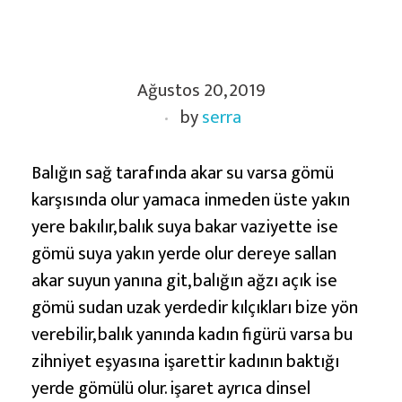
B
Ağustos 20, 2019
a
by
serra
l
ı
k
Balığın sağ tarafında akar su varsa gömü
İ
karşısında olur yamaca inmeden üste yakın
ş
yere bakılır, balık suya bakar vaziyette ise
a
gömü suya yakın yerde olur dereye sallan
r
akar suyun yanına git, balığın ağzı açık ise
e
gömü sudan uzak yerdedir kılçıkları bize yön
t
verebilir, balık yanında kadın figürü varsa bu
i
zihniyet eşyasına işarettir kadının baktığı
V
yerde gömülü olur. işaret ayrıca dinsel