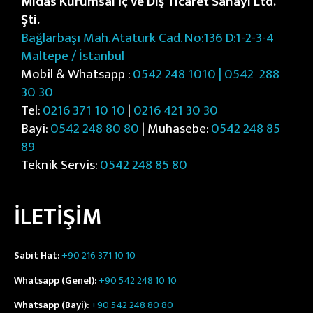
Midas Kurumsal İç ve Dış Ticaret Sanayi Ltd.
Şti.
Bağlarbaşı Mah. Atatürk Cad. No:136 D:1-2-3-4
Maltepe / İstanbul
Mobil & Whatsapp :
0542 248 1010 | 0542
288
30 30
Tel:
0216 371 10 10
|
0216 421 30 30
Bayi:
0542 248 80 80
| Muhasebe:
0542 248 85
89
Teknik Servis:
0542 248 85 80
İLETİŞİM
Sabit Hat:
+90 216 371 10 10
Whatsapp (Genel):
+90 542 248 10 10
Whatsapp (Bayi):
+90 542 248 80 80