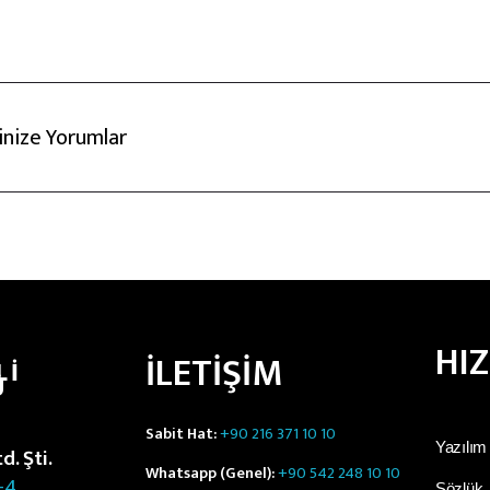
rinize Yorumlar
HI
İLETİŞİM
LI
Ü
Sabit Hat:
+90 216 371 10 10
Yazılım
. Şti.
Whatsapp (Genel):
+90 542 248 10 10
-4
Sözlük