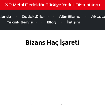
XP Metal Dedektör Türkiye Yetkili Distribütörü
kında
Dedektörler
Altın Eleme
Aksesu
Teknik Servis
Blog
İletişim
Bizans Haç İşareti
Nisan 6, 2020
by
serra