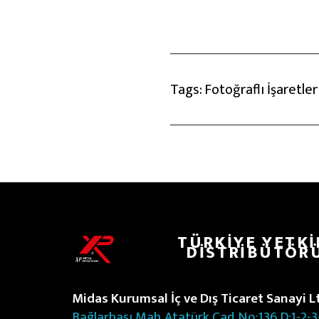
Tags:
Fotoğraflı İşaretle
TÜRKIYE YETKI
DISTRIBÜTÖR
Midas Kurumsal İç ve Dış Ticaret Sanayi Ltd
Bağlarbaşı Mah. Atatürk Cad. No:136 D:1-2-3