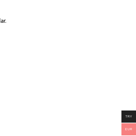
ar.
TRY
EUR