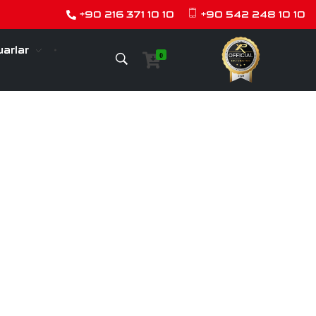
+90 216 371 10 10
+90 542 248 10 10
arlar
0