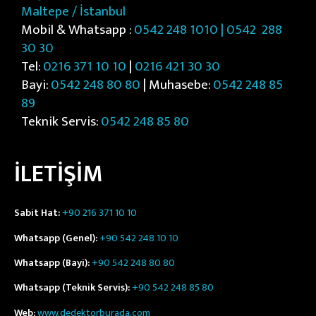
Maltepe / İstanbul
Mobil & Whatsapp :
0542 248 1010 | 0542
288
30 30
Tel:
0216 371 10 10
|
0216 421 30 30
Bayi:
0542 248 80 80
| Muhasebe:
0542 248 85
89
Teknik Servis:
0542 248 85 80
İLETİŞİM
Sabit Hat:
+90 216 371 10 10
Whatsapp (Genel):
+90 542 248 10 10
Whatsapp (Bayi):
+90 542 248 80 80
Whatsapp (Teknik Servis):
+90 542 248 85 80
Web:
www.dedektorburada.com