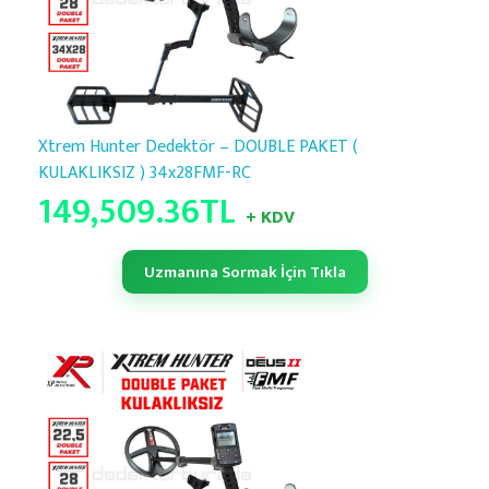
Xtrem Hunter Dedektör – DOUBLE PAKET (
KULAKLIKSIZ ) 34x28FMF-RC
149,509.36
TL
+ KDV
Uzmanına Sormak İçin Tıkla