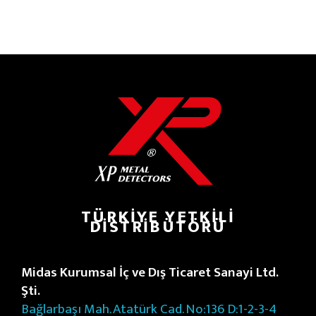
TÜRKIYE YETKILI
DISTRIBÜTÖRÜ
Midas Kurumsal İç ve Dış Ticaret Sanayi Ltd.
Şti.
Bağlarbaşı Mah. Atatürk Cad. No:136 D:1-2-3-4