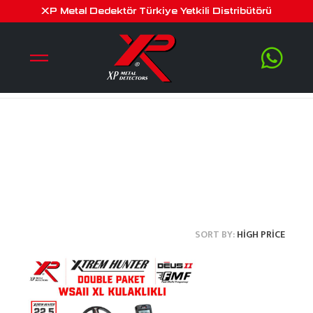
XP Metal Dedektör Türkiye Yetkili Distribütörü
xtrem hunter
SORT BY:
HIGH PRICE