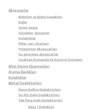
Aksesuarlar
Bobinler ve Bobin kapakları
Diğer
Giyim, bagaj
Gövdeler, donanım
Kulaklıklar
Piller, şarj cihazları
Pinpointer Aksesuarları
Su geçirmez aksesuarlar
Uzaktan Kumanda Ve Kontrol Üniteleri
Altın Eleme Ekipmanları
Arama Başlıkları
Kulaklıklar
Metal Dedektörleri
Derin Define Dedektörleri
Su Altı Dalış Dedektörleri
Tek Para Hobi Dedektörleri
Deus 1 Dedektör