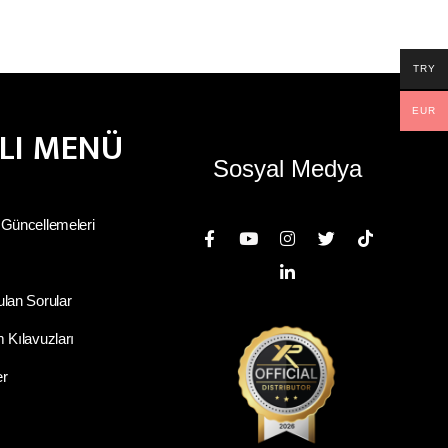
TRY
EUR
ZLI MENÜ
Sosyal Medya
 Güncellemeleri
ulan Sorular
 Kılavuzları
er