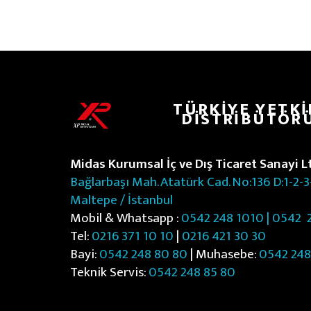
TÜRKIYE YETKI
DISTRIBÜTÖR
Midas Kurumsal İç ve Dış Ticaret Sanayi Ltd
Bağlarbaşı Mah. Atatürk Cad. No:136 D:1-2-3
Maltepe / İstanbul
Mobil & Whatsapp :
0542 248 1010 | 0542
2
Tel:
0216 371 10 10
|
0216 421 30 30
Bayi:
0542 248 80 80
| Muhasebe:
0542 248
Teknik Servis:
0542 248 85 80