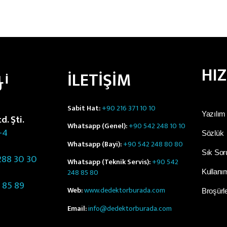
HI
İLETİŞİM
LI
Ü
Sabit Hat:
+90 216 371 10 10
Yazılım
. Şti.
Whatsapp (Genel):
+90 542 248 10 10
-4
Sözlük
Whatsapp (Bayi):
+90 542 248 80 80
Sık Sor
88 30 30
Whatsapp (Teknik Servis):
+90 542
248 85 80
Kullanım
 85 89
Web:
www.dedektorburada.com
Broşürl
Email:
info@dedektorburada.com