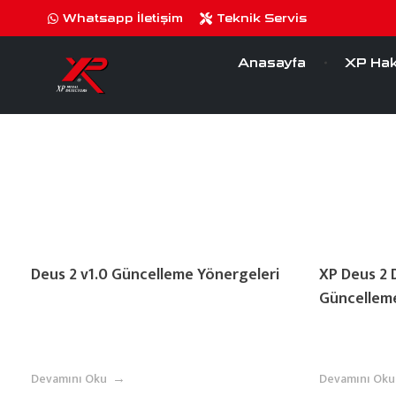
Posts in category: Uncategoriz
Whatsapp İletişim
Teknik Servis
Anasayfa
XP Hak
Deus 2 v1.0 Güncelleme Yönergeleri
XP Deus 2 
Güncellem
Devamını Oku
Devamını Oku