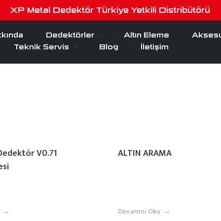
ed
XP Metal Dedektör Türkiye Yetkili Distribütörü
kında
Dedektörler
Altın Eleme
Aksesu
Teknik Servis
Blog
İletişim
Dedektör V0.71
ALTIN ​​ARAMA
esi
Devamını Oku