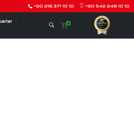
+90 216 371 10 10
+90 542 248 10 10
arlar
0