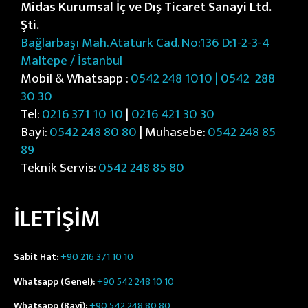
Midas Kurumsal İç ve Dış Ticaret Sanayi Ltd.
Şti.
Bağlarbaşı Mah. Atatürk Cad. No:136 D:1-2-3-4
Maltepe / İstanbul
Mobil & Whatsapp :
0542 248 1010 | 0542
288
30 30
Tel:
0216 371 10 10
|
0216 421 30 30
Bayi:
0542 248 80 80
| Muhasebe:
0542 248 85
89
Teknik Servis:
0542 248 85 80
İLETİŞİM
Sabit Hat:
+90 216 371 10 10
Whatsapp (Genel):
+90 542 248 10 10
Whatsapp (Bayi):
+90 542 248 80 80