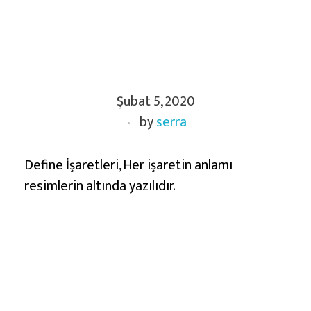
Ç
Şubat 5, 2020
ö
by
serra
z
ü
l
Define İşaretleri, Her işaretin anlamı
m
resimlerin altında yazılıdır.
ü
ş
R
e
s