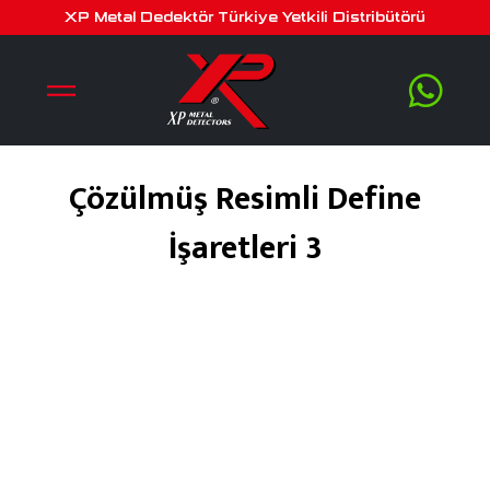
XP Metal Dedektör Türkiye Yetkili Distribütörü
Çözülmüş Resimli Define
İşaretleri 3
Şubat 5, 2020
by
serra