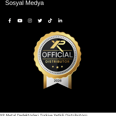
Sosyal Medya
© Copyright 2025 – MİDAS KURUMSAL İÇ VE DIŞ TİCARET SANAYİ
LİMİTED ŞİRKETİ. Her Hakkı Saklıdır.
XP Metal Dedektörleri Türkiye Yetkili Distribütörü