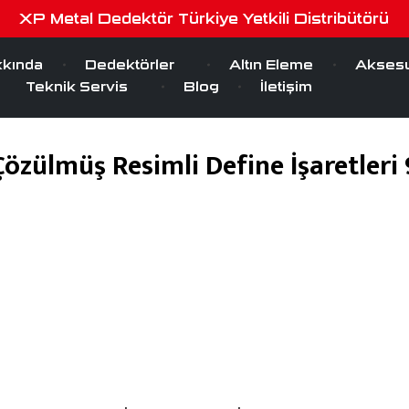
XP Metal Dedektör Türkiye Yetkili Distribütörü
kında
Dedektörler
Altın Eleme
Aksesu
Teknik Servis
Blog
İletişim
Çözülmüş Resimli Define İşaretleri 
Şubat 5, 2020
by
serra