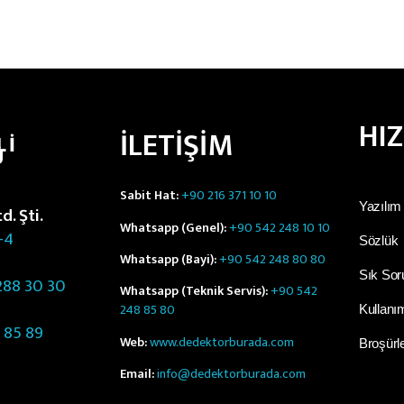
HI
İLETİŞİM
LI
Ü
Sabit Hat:
+90 216 371 10 10
Yazılım
. Şti.
Whatsapp (Genel):
+90 542 248 10 10
-4
Sözlük
Whatsapp (Bayi):
+90 542 248 80 80
Sık Sor
88 30 30
Whatsapp (Teknik Servis):
+90 542
248 85 80
Kullanım
 85 89
Web:
www.dedektorburada.com
Broşürl
Email:
info@dedektorburada.com