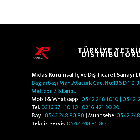
9
TÜRKIYE YETKI
DISTRIBÜTÖR
Midas Kurumsal İç ve Dış Ticaret Sanayi Ltd
Bağlarbaşı Mah. Atatürk Cad. No:136 D:1-2-3
Maltepe / İstanbul
Mobil & Whatsapp :
0542 248 1010 | 0542
2
Tel:
0216 371 10 10
|
0216 421 30 30
Bayi:
0542 248 80 80
| Muhasebe:
0542 248
Teknik Servis:
0542 248 85 80