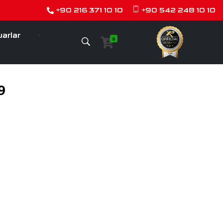
+90 216 371 10 10
+90 542 248 10 10
arlar
0
9