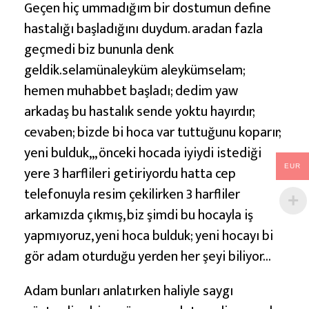
Geçen hiç ummadığım bir dostumun define
hastalığı başladığını duydum. aradan fazla
geçmedi biz bununla denk
geldik.selamünaleyküm aleykümselam;
hemen muhabbet başladı; dedim yaw
arkadaş bu hastalık sende yoktu hayırdır;
cevaben; bizde bi hoca var tuttuğunu koparır;
yeni bulduk,,, önceki hocada iyiydi istediği
EUR
yere 3 harflileri getiriyordu hatta cep
telefonuyla resim çekilirken 3 harfliler
arkamızda çıkmış, biz şimdi bu hocayla iş
yapmıyoruz, yeni hoca bulduk; yeni hocayı bi
gör adam oturduğu yerden her şeyi biliyor…
Adam bunları anlatırken haliyle saygı