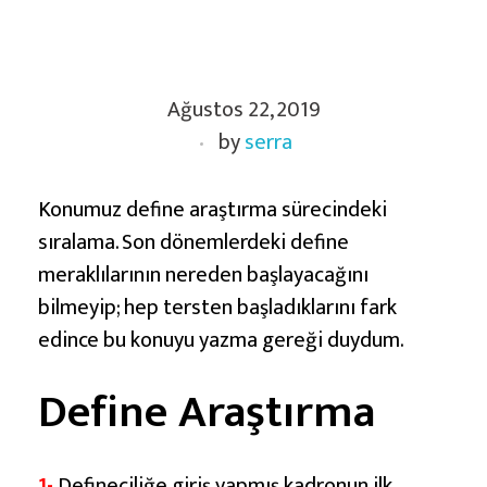
D
Ağustos 22, 2019
e
by
serra
f
i
n
Konumuz define araştırma sürecindeki
e
sıralama. Son dönemlerdeki define
A
meraklılarının nereden başlayacağını
r
bilmeyip; hep tersten başladıklarını fark
a
edince bu konuyu yazma gereği duydum.
ş
Define Araştırma
t
ı
r
1-
Defineciliğe giriş yapmış kadronun ilk