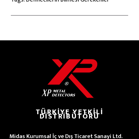
TÜRKIYE YETKILI
DISTRIBÜTÖRÜ
Midas Kurumsal İç ve Dış Ticaret Sanayi Ltd.