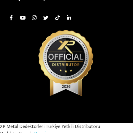
© Copyright 2025 – MİDAS KURUMSAL İÇ VE DIŞ TİCARET SANAYİ
LİMİTED ŞİRKETİ. Her Hakkı Saklıdır.
XP Metal Dedektörleri Türkiye Yetkili Distribütörü