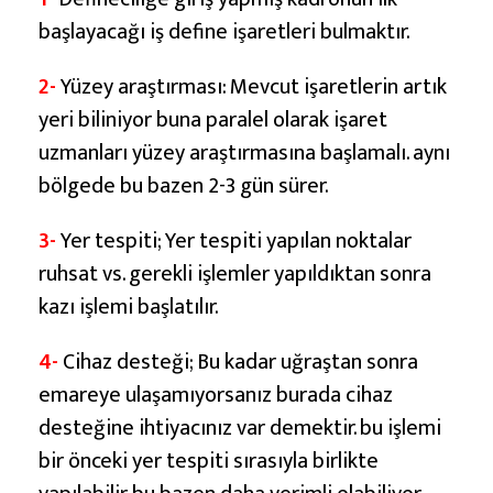
m
başlayacağı iş define işaretleri bulmaktır.
a
S
2-
Yüzey araştırması: Mevcut işaretlerin artık
ı
yeri biliniyor buna paralel olarak işaret
r
uzmanları yüzey araştırmasına başlamalı. aynı
a
bölgede bu bazen 2-3 gün sürer.
s
3-
Yer tespiti; Yer tespiti yapılan noktalar
ı
ruhsat vs. gerekli işlemler yapıldıktan sonra
kazı işlemi başlatılır.
4-
Cihaz desteği; Bu kadar uğraştan sonra
emareye ulaşamıyorsanız burada cihaz
desteğine ihtiyacınız var demektir. bu işlemi
bir önceki yer tespiti sırasıyla birlikte