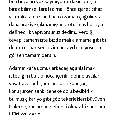
ben hocaları yok saymıyorum lakin bu işin
biraz bilimsel tarafı olmalı; önce işaret cihaz
vs. malı alamazsan hoca o zaman çağrılır. siz
daha araziye çıkmamışsınız oturmuş hocayla
definecilik yapıyorsunuz dedim… verdiği
cevap; tamam işte bizde malı alamama gibi bi
durum olmaz sen bizim hocayı bilmiyosun bi
görsen tamam dersin.
Adamın kafa uçmuş arkadaşlar; anlatmak
istediğim bu tip hoca içerikli define avcıları
vasat avcılardır, bunlar bolca konuşur,
konuşurken sanki teneke dolu beşibirlik
bulmuş çıkarıyo gibi göz tekerlekleri büyüyen
tiplerdir, bunlardan defineci olmaz biz bunlara
üfürükçü deriz.