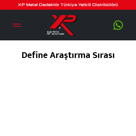
XP Metal Dedektör Türkiye Yetkili Distribütörü
Define Araştırma Sırası
Ağustos 22, 2019
by
serra