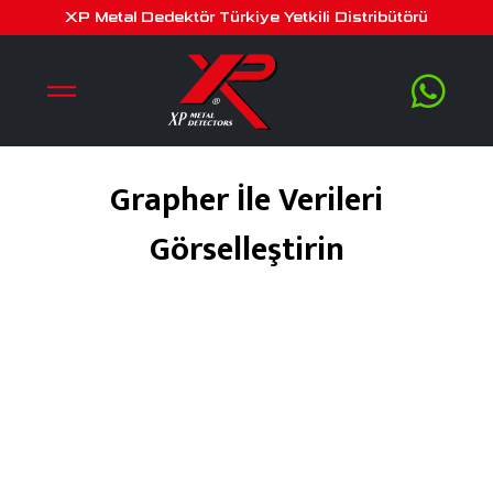
XP Metal Dedektör Türkiye Yetkili Distribütörü
Grapher İle Verileri
Görselleştirin
Mart 29, 2020
by
serra