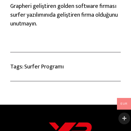
ş
Grapheri geliştiren golden software firması
t
surfer yazılımınıda geliştiren firma olduğunu
i
unutmayın.
r
i
n
Tags:
Surfer Programı
EUR