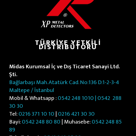
TÜRKIYE YETKILI
DISTRIBÜTÖRÜ
Midas Kurumsal İç ve Dış Ticaret Sanayi Ltd.
Şti.
Bağlarbaşı Mah. Atatürk Cad. No:136 D:1-2-3-4
Maltepe / İstanbul
Mobil & Whatsapp :
0542 248 1010 | 0542
288
30 30
Tel:
0216 371 10 10
|
0216 421 30 30
Bayi:
0542 248 80 80
| Muhasebe:
0542 248 85
89