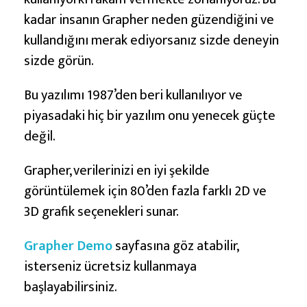
e
r
kadar insanın Grapher neden güzendiğini ve
i
kullandığını merak ediyorsanız sizde deneyin
l
sizde görün.
e
Bu yazılımı 1987’den beri kullanılıyor ve
r
piyasadaki hiç bir yazılım onu yenecek güçte
i
değil.
G
ö
Grapher, verilerinizi en iyi şekilde
r
görüntülemek için 80’den fazla farklı 2D ve
s
3D grafik seçenekleri sunar.
e
l
Grapher Demo
sayfasına göz atabilir,
l
isterseniz ücretsiz kullanmaya
e
başlayabilirsiniz.