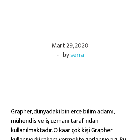
G
Mart 29, 2020
r
by
serra
a
p
h
e
r
İ
l
Grapher, dünyadaki binlerce bilim adamı,
e
mühendis ve iş uzmanı tarafından
V
kullanılmaktadır. O kaar çok kişi Grapher
kullanıyorki rakam vermekte zorlanıyoruz. Bu