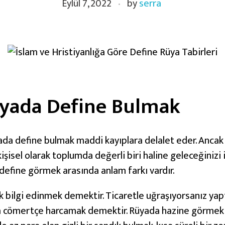
Eylül 7, 2022
by
serra
üyada Define Bulmak
da define bulmak maddi kayıplara delalet eder. Ancak
şisel olarak toplumda değerli biri haline geleceğinizi 
define görmek arasında anlam farkı vardır.
 bilgi edinmek demektir. Ticaretle uğraşıyorsanız yapt
a cömertçe harcamak demektir. Rüyada hazine görmek 