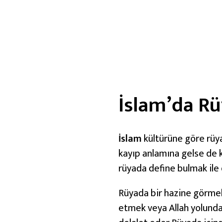
s
l
a
m
v
e
H
İslam’da R
r
i
s
İslam
kültürüne göre rüya
t
kayıp anlamına gelse de ki
i
rüyada define bulmak ile 
y
Rüyada bir hazine görmek
a
etmek veya Allah yolund
n