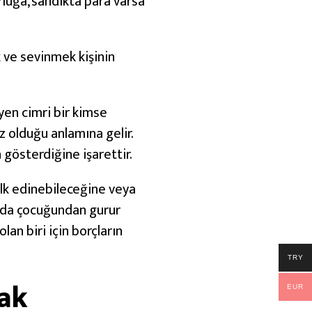
orluğa, sandıkta para varsa
 ve sevinmek kişinin
en cimri bir kimse
z olduğu anlamına gelir.
gösterdiğine işarettir.
ülk edinebileceğine veya
anda çocuğundan gurur
lan biri için borçların
TRY
mak
EUR