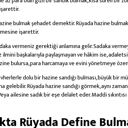
e az para olan gizli bir sandık bulmak, kısa süreli bir z
şarettir.
hazine bulmak şehadet demektir. Rüyada hazine bulmak
tmesine işarettir.
aka vermeniz gerektiği anlamına gelir. Sadaka vermey
 ilmini başkalarıyla paylaşmayan ve hâkim ise, adaletsi
azine bulursa, para harcamaya ve evini yönetmeye özen 
herlerle dolu bir hazine sandığı bulması, büyük bir m
mına gelebilir. Rüyada hazine sandığı görmek, aynı zam
ya ailesine sadık bir eşe delalet eder. Maddi sıkıntısı o
lıkta Rüyada Define Bul