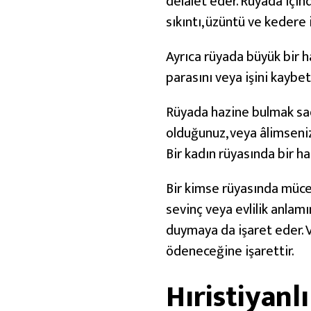
delalet eder. Rüyada içind
l
sıkıntı, üzüntü ve kedere i
ı
ğ
Ayrıca rüyada büyük bir 
a
parasını veya işini kaybe
G
ö
Rüyada hazine bulmak sad
r
olduğunuz, veya âlimseniz
e
Bir kadın rüyasında bir h
D
Bir kimse rüyasında mücev
e
sevinç veya evlilik anla
f
duymaya da işaret eder. Ve
i
ödeneceğine işarettir.
n
e
Hıristiyan
R