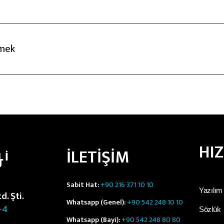
rmek
HI
İLETİŞİM
LI
Ü
Sabit Hat:
+90 216 371 10 10
Yazılım
. Şti.
Whatsapp (Genel):
+90 542 248 10 10
-4
Sözlük
Whatsapp (Bayi):
+90 542 248 80 80