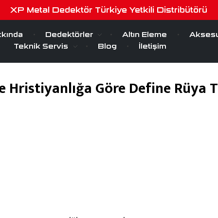
XP Metal Dedektör Türkiye Yetkili Distribütörü
kında
Dedektörler
Altın Eleme
Aksesu
Teknik Servis
Blog
İletişim
e Hristiyanlığa Göre Define Rüya T
Eylül 7, 2022
by
serra