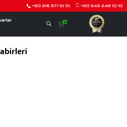
+90 216 371 10 10
+90 542 248 10 10
arlar
0
abirleri