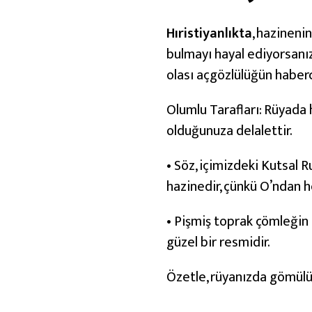
ü
y
Hıristiyanlıkta
, hazinenin
a
bulmayı hayal ediyorsanız,
T
olası açgözlülüğün haberci
a
Olumlu Tarafları: Rüyada 
b
olduğunuza delalettir.
i
r
• Söz, içimizdeki Kutsal 
l
hazinedir, çünkü O’ndan he
e
r
• Pişmiş toprak çömleğin 
i
güzel bir resmidir.
Özetle, rüyanızda gömülü 