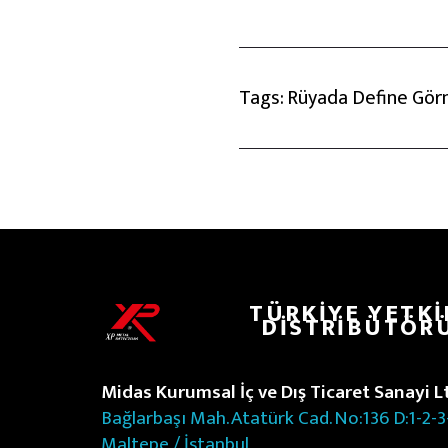
Tags:
Rüyada Define Gö
TÜRKIYE YETKI
DISTRIBÜTÖR
Midas Kurumsal İç ve Dış Ticaret Sanayi Ltd
Bağlarbaşı Mah. Atatürk Cad. No:136 D:1-2-3
Maltepe / İstanbul