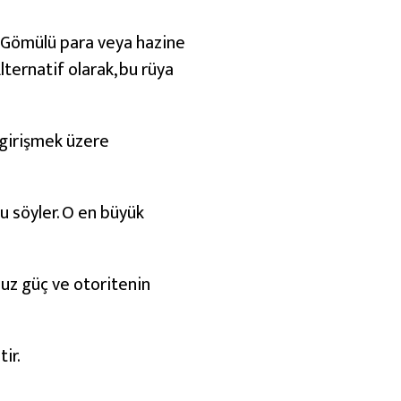
dir. Gömülü para veya hazine
lternatif olarak, bu rüya
e girişmek üzere
u söyler. O en büyük
muz güç ve otoritenin
ir.