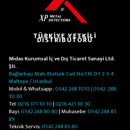
TÜRKIYE YETKILI
DISTRIBÜTÖRÜ
Midas Kurumsal İç ve Dış Ticaret Sanayi Ltd.
Şti.
Bağlarbaşı Mah. Atatürk Cad. No:136 D:1-2-3-4
Maltepe / İstanbul
Mobil & Whatsapp :
0542 248 1010 | 0542
288
30 30
Tel:
0216 371 10 10
|
0216 421 30 30
Bayi:
0542 248 80 80
| Muhasebe:
0542 248 85
89
Teknik Servis:
0542 248 85 80