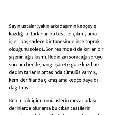
d
ı
ğ
Sayın ustalar ;yakın arkadaşımın kepçeyle
ı
kazdığı bi tarladan bu testiler çıkmış ama
T
içleri boş sadece bir tanesinde ince toprak
e
olduğunu söledi.. Son resimdeki de kırılan bir
s
şişenin ağız kısmı. Hepinizin soracağı soruyu
t
sordum bende, hangi işarete göre kazdınız
i
dedim tarlanın ortasında tümülüs varmış,
l
kemikler filanda çıkmış ama kepçe baya bi
e
dağıtmış.
r
Benim bildiğim tümülüslerin mezar odası
derinlerde olur ama bu çıkan testilerin