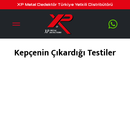
XP Metal Dedektör Türkiye Yetkili Distribütörü
Kepçenin Çıkardığı Testiler
Nisan 5, 2020
by
serra