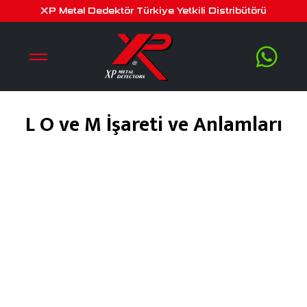
XP Metal Dedektör Türkiye Yetkili Distribütörü
L O ve M İşareti ve Anlamları
Şubat 1, 2020
by
serra