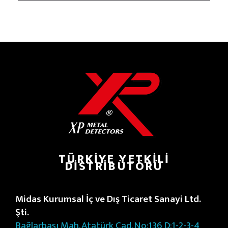
TÜRKIYE YETKILI
DISTRIBÜTÖRÜ
Midas Kurumsal İç ve Dış Ticaret Sanayi Ltd.
Şti.
Bağlarbaşı Mah. Atatürk Cad. No:136 D:1-2-3-4