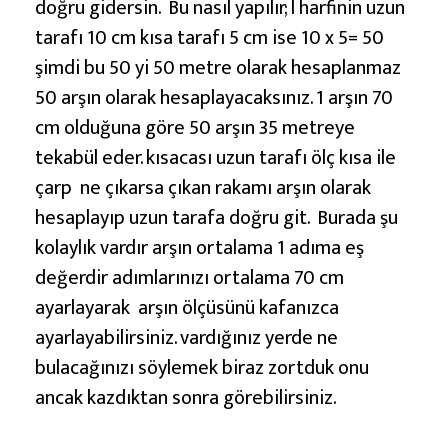
doğru gidersin. Bu nasıl yapılır; l harfinin uzun
e
tarafı 10 cm kısa tarafı 5 cm ise 10 x 5= 50
A
şimdi bu 50 yi 50 metre olarak hesaplanmaz
n
50 arşın olarak hesaplayacaksınız. 1 arşın 70
l
cm olduğuna göre 50 arşın 35 metreye
a
tekabül eder. kısacası uzun tarafı ölç kısa ile
m
çarp ne çıkarsa çıkan rakamı arşın olarak
l
hesaplayıp uzun tarafa doğru git. Burada şu
a
kolaylık vardır arşın ortalama 1 adıma eş
r
değerdir adımlarınızı ortalama 70 cm
ı
ayarlayarak arşın ölçüsünü kafanızca
ayarlayabilirsiniz. vardığınız yerde ne
bulacağınızı söylemek biraz zortduk onu
ancak kazdıktan sonra görebilirsiniz.