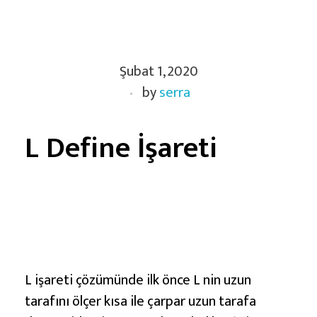
L
Şubat 1, 2020
O
by
serra
v
e
M
L Define İşareti
İ
ş
a
r
e
t
L işareti çözümünde ilk önce L nin uzun
i
tarafını ölçer kısa ile çarpar uzun tarafa
v