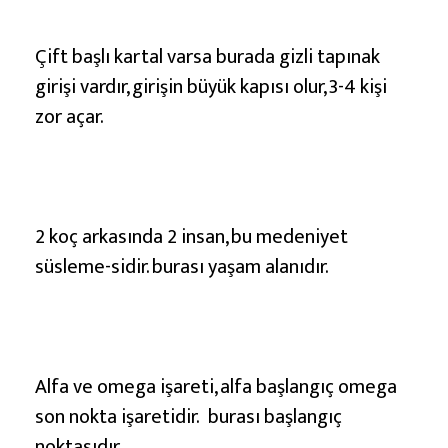
i
D
Çift başlı kartal varsa burada gizli tapınak
e
girişi vardır, girişin büyük kapısı olur, 3-4 kişi
f
zor açar.
i
n
e
İ
2 koç arkasında 2 insan, bu medeniyet
ş
süsleme-sidir. burası yaşam alanıdır.
a
r
e
t
Alfa ve omega işareti, alfa başlangıç omega
l
son nokta işaretidir. burası başlangıç
e
noktasıdır.