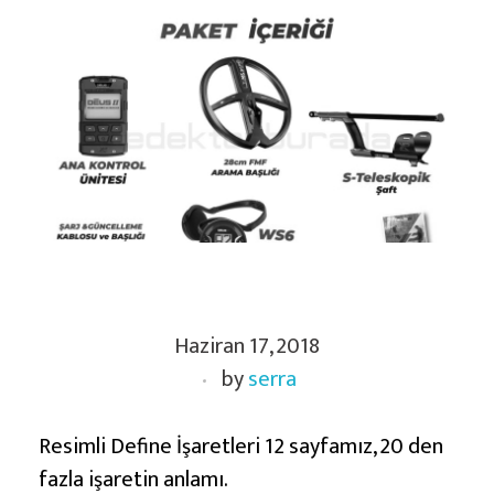
R
Haziran 17, 2018
e
by
serra
s
i
m
Resimli Define İşaretleri 12 sayfamız, 20 den
l
fazla işaretin anlamı.