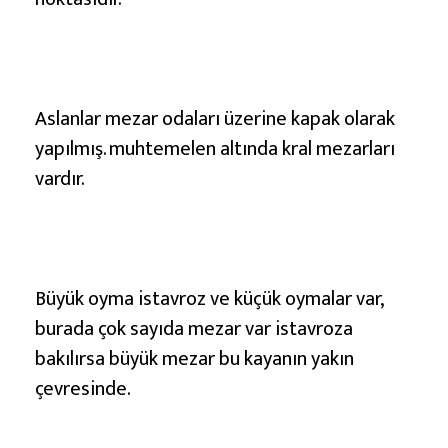
r
i
1
2
Aslanlar mezar odaları üzerine kapak olarak
yapılmış. muhtemelen altında kral mezarları
vardır.
Büyük oyma istavroz ve küçük oymalar var,
burada çok sayıda mezar var istavroza
bakılırsa büyük mezar bu kayanın yakın
çevresinde.