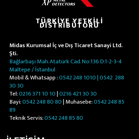
TÜRKIYE YETKILI
DISTRIBÜTÖRÜ
Midas Kurumsal İç ve Dış Ticaret Sanayi Ltd.
Şti.
Bağlarbaşı Mah. Atatürk Cad. No:136 D:1-2-3-4
Maltepe / İstanbul
Mobil & Whatsapp :
0542 248 1010 | 0542
288
30 30
Tel:
0216 371 10 10
|
0216 421 30 30
Bayi:
0542 248 80 80
| Muhasebe:
0542 248 85
89
Teknik Servis:
0542 248 85 80