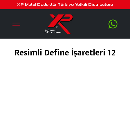
XP Metal Dedektör Türkiye Yetkili Distribütörü
Resimli Define İşaretleri 12
Haziran 17, 2018
by
serra