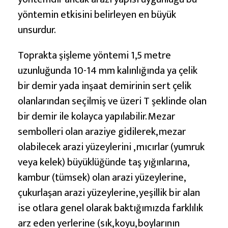
r
a
yöntemin etkisini belirleyen en büyük
k
unsurdur.
B
Toprakta şişleme yöntemi 1,5 metre
o
uzunluğunda 10-14 mm kalınlığında ya çelik
ş
bir demir yada inşaat demirinin sert çelik
l
olanlarından seçilmiş ve üzeri T şeklinde olan
u
bir demir ile kolayca yapılabilir. Mezar
k
sembolleri olan araziye gidilerek, mezar
B
olabilecek arazi yüzeylerini , mıcırlar (yumruk
u
veya kelek) büyüklüğünde taş yığınlarına,
l
kambur (tümsek) olan arazi yüzeylerine,
m
çukurlaşan arazi yüzeylerine, yeşillik bir alan
a
ise otlara genel olarak baktığımızda farklılık
arz eden yerlerine (sık, koyu, boylarının