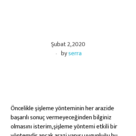
Ş
Şubat 2, 2020
i
by
serra
ş
l
e
m
e
Y
a
Öncelikle şişleme yönteminin her arazide
p
başarılı sonuç vermeyeceğinden bilginiz
a
olmasını isterim, şişleme yöntemi etkili bir
yöntemdir ancak arazi yapısı uygunluğu bu