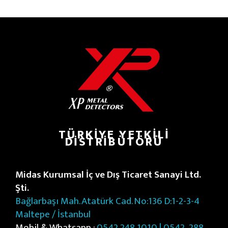
TÜRKIYE YETKILI
DISTRIBÜTÖRÜ
Midas Kurumsal İç ve Dış Ticaret Sanayi Ltd.
Şti.
Bağlarbaşı Mah. Atatürk Cad. No:136 D:1-2-3-4
Maltepe / İstanbul
Mobil & Whatsapp :
0542 248 1010 | 0542
288