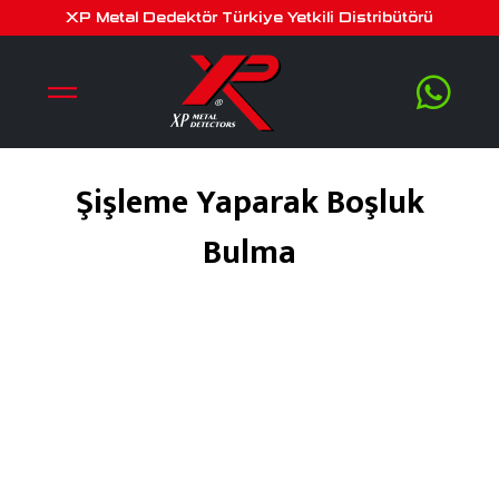
XP Metal Dedektör Türkiye Yetkili Distribütörü
Şişleme Yaparak Boşluk
Bulma
Şubat 2, 2020
by
serra