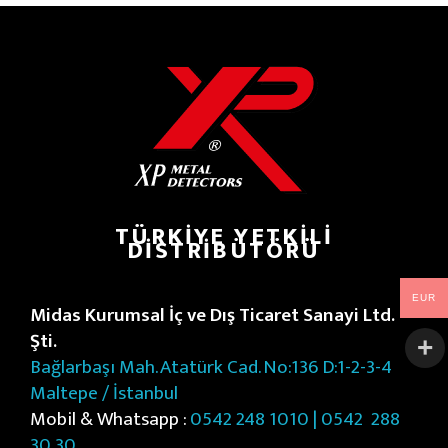
TÜRKIYE YETKILI
DISTRIBÜTÖRÜ
EUR
Midas Kurumsal İç ve Dış Ticaret Sanayi Ltd.
Şti.
Bağlarbaşı Mah. Atatürk Cad. No:136 D:1-2-3-4
Maltepe / İstanbul
Mobil & Whatsapp :
0542 248 1010 | 0542
288
30 30