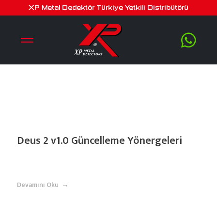
Posts tagged: xp ile alakalı
XP Metal Dedektör Türkiye Yetkili Distribütörü
Deus 2 v1.0 Güncelleme Yönergeleri
Devamını Oku