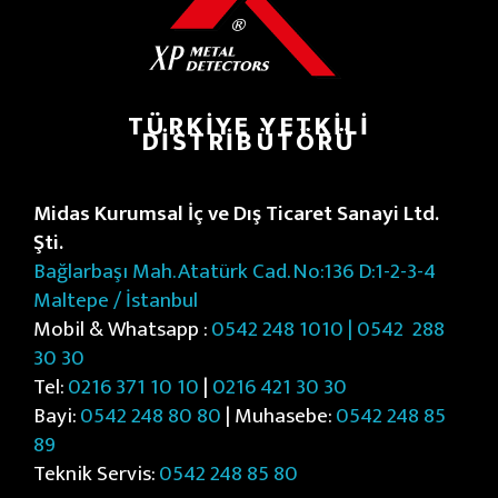
TÜRKIYE YETKILI
DISTRIBÜTÖRÜ
Midas Kurumsal İç ve Dış Ticaret Sanayi Ltd.
Şti.
Bağlarbaşı Mah. Atatürk Cad. No:136 D:1-2-3-4
Maltepe / İstanbul
Mobil & Whatsapp :
0542 248 1010 | 0542
288
30 30
Tel:
0216 371 10 10
|
0216 421 30 30
Bayi:
0542 248 80 80
| Muhasebe:
0542 248 85
89
Teknik Servis:
0542 248 85 80