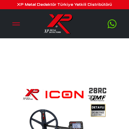
xp icon dedektör – standart
XP Metal Dedektör Türkiye Yetkili Distribütörü
paket