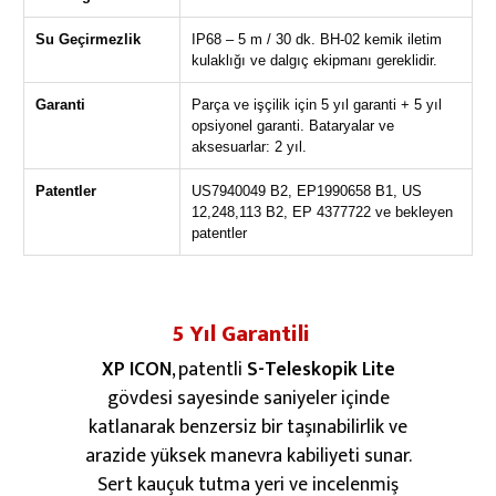
Su Geçirmezlik
IP68 – 5 m / 30 dk. BH-02 kemik iletim
kulaklığı ve dalgıç ekipmanı gereklidir.
Garanti
Parça ve işçilik için 5 yıl garanti + 5 yıl
opsiyonel garanti. Bataryalar ve
aksesuarlar: 2 yıl.
Patentler
US7940049 B2, EP1990658 B1, US
12,248,113 B2, EP 4377722 ve bekleyen
patentler
5 Yıl Garantili
XP ICON
, patentli
S-Teleskopik Lite
gövdesi sayesinde saniyeler içinde
katlanarak benzersiz bir taşınabilirlik ve
arazide yüksek manevra kabiliyeti sunar.
Sert kauçuk tutma yeri ve incelenmiş