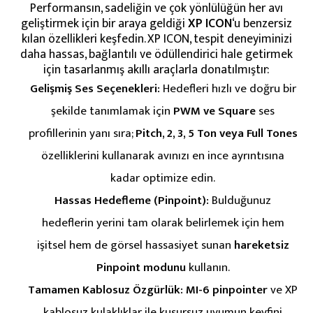
Performansın, sadeliğin ve çok yönlülüğün her avı
geliştirmek için bir araya geldiği
XP ICON
‘u benzersiz
kılan özellikleri keşfedin. XP ICON, tespit deneyiminizi
daha hassas, bağlantılı ve ödüllendirici hale getirmek
için tasarlanmış akıllı araçlarla donatılmıştır:
Gelişmiş Ses Seçenekleri:
Hedefleri hızlı ve doğru bir
şekilde tanımlamak için
PWM ve Square
ses
profillerinin yanı sıra;
Pitch, 2, 3, 5 Ton veya Full Tones
özelliklerini kullanarak avınızı en ince ayrıntısına
kadar optimize edin.
Hassas Hedefleme (Pinpoint):
Bulduğunuz
hedeflerin yerini tam olarak belirlemek için hem
işitsel hem de görsel hassasiyet sunan
hareketsiz
Pinpoint modunu
kullanın.
Tamamen Kablosuz Özgürlük:
MI-6 pinpointer
ve XP
kablosuz kulaklıklar ile kusursuz uyumun keyfini