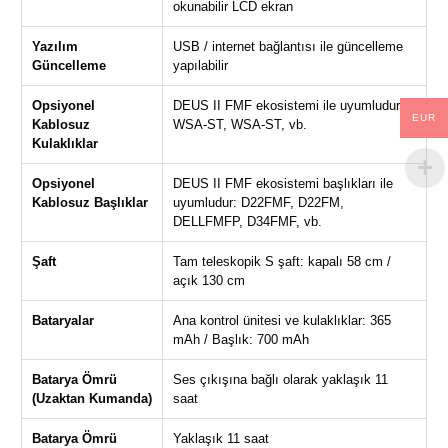
okunabilir LCD ekran
Yazılım
USB / internet bağlantısı ile güncelleme
Güncelleme
yapılabilir
Opsiyonel
DEUS II FMF ekosistemi ile uyumludur:
EUR
Kablosuz
WSA-ST, WSA-ST, vb.
Kulaklıklar
Opsiyonel
DEUS II FMF ekosistemi başlıkları ile
Kablosuz Başlıklar
uyumludur: D22FMF, D22FM,
DELLFMFP, D34FMF, vb.
Şaft
Tam teleskopik S şaft: kapalı 58 cm /
açık 130 cm
Bataryalar
Ana kontrol ünitesi ve kulaklıklar: 365
mAh / Başlık: 700 mAh
Batarya Ömrü
Ses çıkışına bağlı olarak yaklaşık 11
(Uzaktan Kumanda)
saat
Batarya Ömrü
Yaklaşık 11 saat