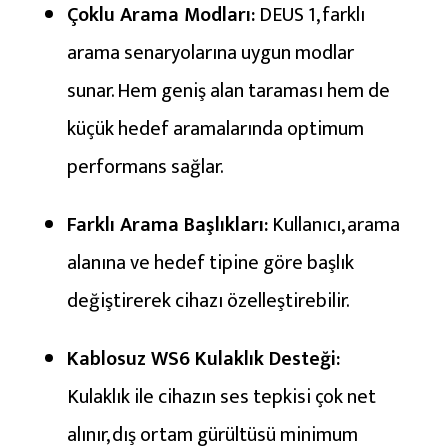
Çoklu Arama Modları:
DEUS 1, farklı
ı
R
arama senaryolarına uygun modlar
e
sunar. Hem geniş alan taraması hem de
h
küçük hedef aramalarında optimum
b
performans sağlar.
e
r
Farklı Arama Başlıkları:
Kullanıcı, arama
i
alanına ve hedef tipine göre başlık
değiştirerek cihazı özelleştirebilir.
Kablosuz WS6 Kulaklık Desteği:
Kulaklık ile cihazın ses tepkisi çok net
alınır, dış ortam gürültüsü minimum