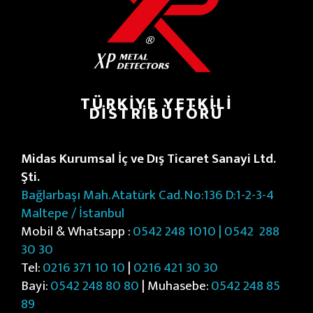
TÜRKIYE YETKILI
DISTRIBÜTÖRÜ
Midas Kurumsal İç ve Dış Ticaret Sanayi Ltd.
Şti.
Bağlarbaşı Mah. Atatürk Cad. No:136 D:1-2-3-4
Maltepe / İstanbul
Mobil & Whatsapp :
0542 248 1010 | 0542
288
30 30
Tel:
0216 371 10 10
|
0216 421 30 30
Bayi:
0542 248 80 80
| Muhasebe:
0542 248 85
89