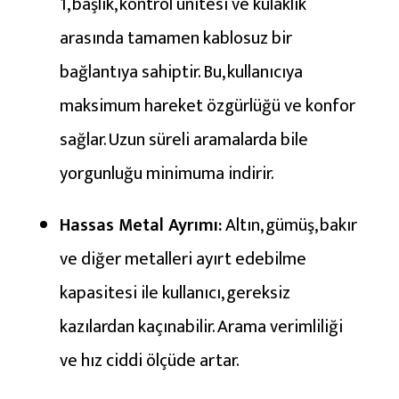
1, başlık, kontrol ünitesi ve kulaklık
t
arasında tamamen kablosuz bir
ı
r
bağlantıya sahiptir. Bu, kullanıcıya
m
maksimum hareket özgürlüğü ve konfor
a
sağlar. Uzun süreli aramalarda bile
v
yorgunluğu minimuma indirir.
e
K
Hassas Metal Ayrımı:
Altın, gümüş, bakır
u
l
ve diğer metalleri ayırt edebilme
l
kapasitesi ile kullanıcı, gereksiz
a
kazılardan kaçınabilir. Arama verimliliği
n
ve hız ciddi ölçüde artar.
ı
c