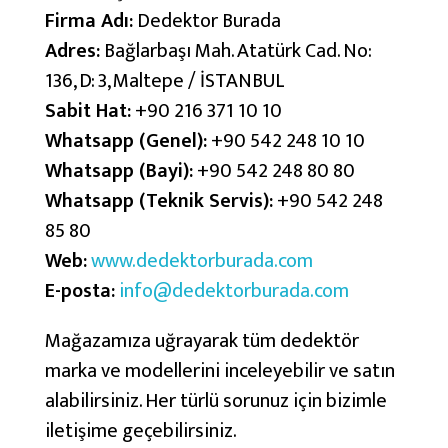
Firma Adı:
Dedektor Burada
Adres:
Bağlarbaşı Mah. Atatürk Cad. No:
136, D: 3, Maltepe / İSTANBUL
Sabit Hat:
+90 216 371 10 10
Whatsapp (Genel):
+90 542 248 10 10
Whatsapp (Bayi):
+90 542 248 80 80
Whatsapp (Teknik Servis):
+90 542 248
85 80
Web:
www.dedektorburada.com
E-posta:
info@dedektorburada.com
Mağazamıza uğrayarak tüm dedektör
marka ve modellerini inceleyebilir ve satın
alabilirsiniz. Her türlü sorunuz için bizimle
iletişime geçebilirsiniz.