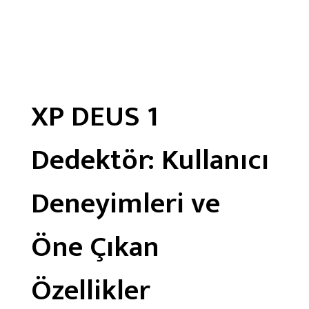
X
P
XP DEUS 1
D
e
Dedektör: Kullanıcı
d
e
Deneyimleri ve
k
t
Öne Çıkan
ö
r
Özellikler
l
e