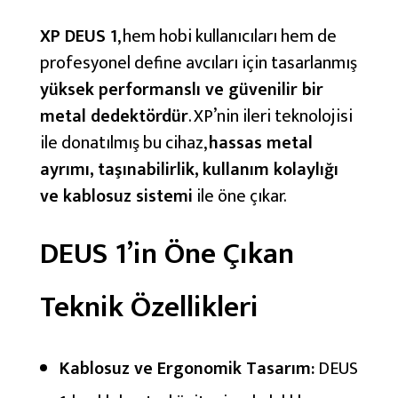
r
XP DEUS 1
, hem hobi kullanıcıları hem de
:
profesyonel define avcıları için tasarlanmış
G
yüksek performanslı ve güvenilir bir
e
metal dedektördür
. XP’nin ileri teknolojisi
n
ile donatılmış bu cihaz,
hassas metal
e
ayrımı, taşınabilirlik, kullanım kolaylığı
l
ve kablosuz sistemi
ile öne çıkar.
K
a
DEUS 1’in Öne Çıkan
r
ş
Teknik Özellikleri
ı
l
a
Kablosuz ve Ergonomik Tasarım:
DEUS
ş