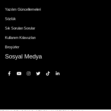
Yazılım Güncellemeleri
Sözlük
Sık Sorulan Sorular
Kullanım Kılavuzları
Broşürler
Sosyal Medya
© Copyright 2025 – MİDAS KURUMSAL İÇ VE DIŞ TİCARET SANAYİ
LİMİTED ŞİRKETİ. Her Hakkı Saklıdır.